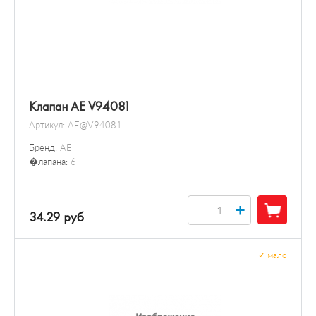
Клапан AE V94081
Артикул:
AE@V94081
Бренд:
AE
�лапана:
6
+
34.29 руб
✓
мало