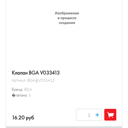
Клапан BGA V033413
Артикул:
BGA@V033413
Бренд:
BGA
�лапана:
6
+
16.20 руб