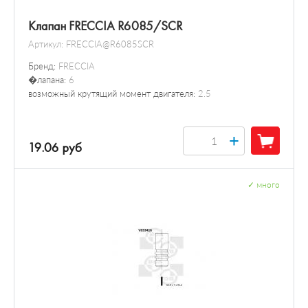
Клапан FRECCIA R6085/SCR
Артикул:
FRECCIA@R6085SCR
Бренд:
FRECCIA
�лапана:
6
возможный крутящий момент двигателя:
2.5
+
19.06 руб
✓
много