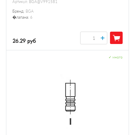
Артикул:
BGA@V991581
Бренд:
BGA
�лапана:
6
+
26.29 руб
✓
много