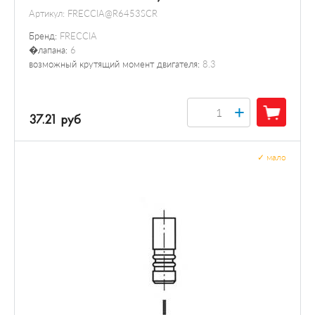
Артикул:
FRECCIA@R6453SCR
Бренд:
FRECCIA
�лапана:
6
возможный крутящий момент двигателя:
8.3
+
37.21 руб
✓
мало