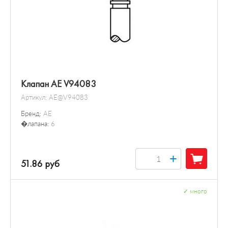
Клапан AE V94083
Артикул:
AE@V94083
Бренд:
AE
�лапана:
6
+
51.86 руб
✓
много