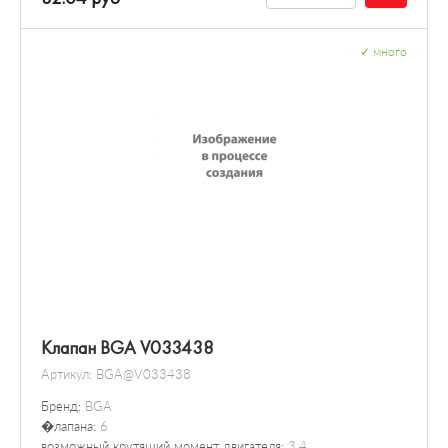
✓
много
Клапан BGA V033438
Артикул:
BGA@V033438
Бренд:
BGA
�лапана:
6
возможный крутящий момент двигателя:
3.4