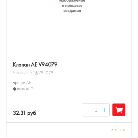
Клапан AE V94079
Артикул:
AE@V94079
Бренд:
AE
�лапана:
7
+
32.31 руб
✓
много