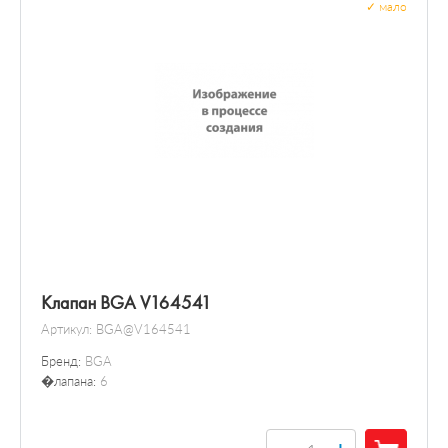
✓
мало
Клапан BGA V164541
Артикул:
BGA@V164541
Бренд:
BGA
�лапана:
6