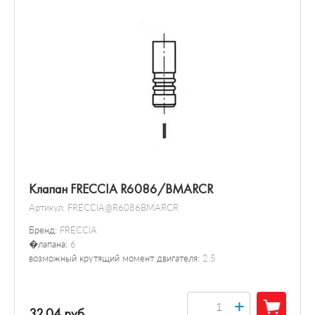
Клапан FRECCIA R6086/BMARCR
Артикул:
FRECCIA@R6086BMARCR
Бренд:
FRECCIA
�лапана:
6
возможный крутящий момент двигателя:
2.5
+
32.04 руб