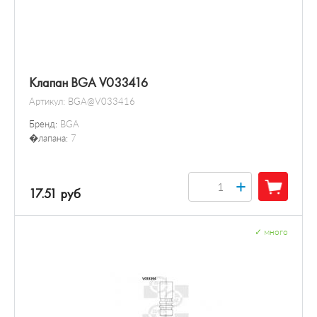
Клапан BGA V033416
Артикул:
BGA@V033416
Бренд:
BGA
�лапана:
7
+
17.51 руб
✓
много