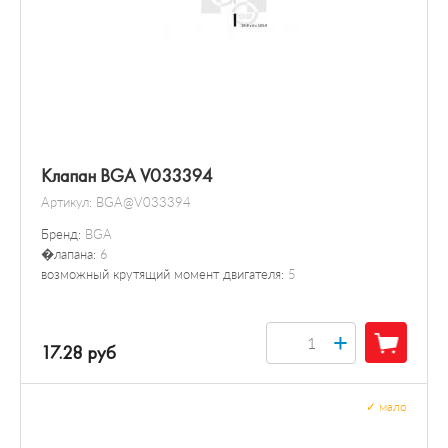
Клапан BGA V033394
Артикул:
BGA@V033394
Бренд:
BGA
�лапана:
6
возможный крутящий момент двигателя:
5
+
17.28 руб
✓
мало