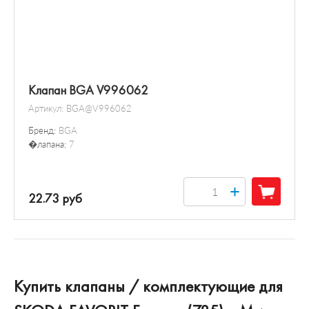
Клапан BGA V996062
Артикул:
BGA@V996062
Бренд:
BGA
�лапана:
7
+
22.73 руб
Купить клапаны / комплектующие для