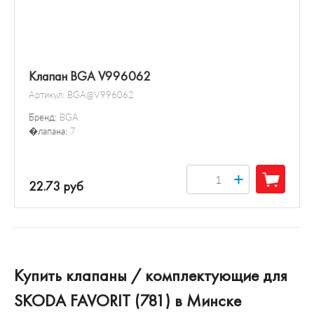
Клапан BGA V996062
Артикул:
BGA@V996062
Бренд:
BGA
�лапана:
7
+
22.73 руб
Купить клапаны / комплектующие для
SKODA FAVORIT (781) в Минске