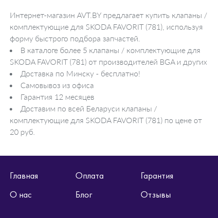
Интернет-магазин AVT.BY предлагает купить клапаны /
комплектующие для SKODA FAVORIT (781), используя
форму быстрого подбора запчастей.
В каталоге более 5 клапаны / комплектующие для
SKODA FAVORIT (781) от производителей BGA и других
Доставка по Минску - бесплатно!
Самовывоз из офиса
Гарантия 12 месяцев
Доставим по всей Беларуси клапаны /
комплектующие для SKODA FAVORIT (781) по цене от
20 руб.
Главная
Оплата
Гарантия
О нас
Блог
Отзывы