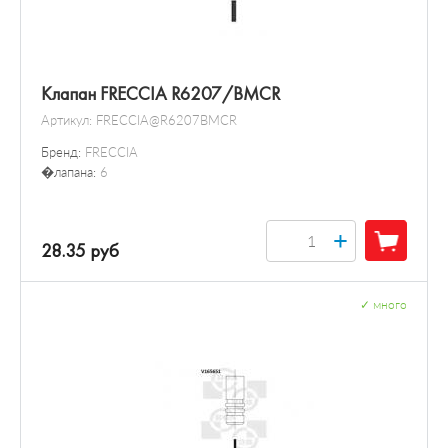
Клапан FRECCIA R6207/BMCR
Артикул:
FRECCIA@R6207BMCR
Бренд:
FRECCIA
�лапана:
6
+
28.35 руб
✓
много