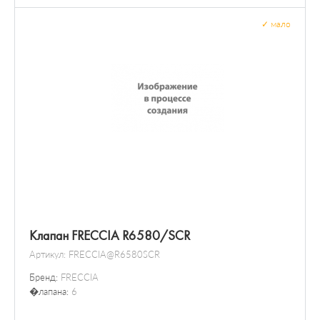
✓
мало
Клапан FRECCIA R6580/SCR
Артикул:
FRECCIA@R6580SCR
Бренд:
FRECCIA
�лапана:
6