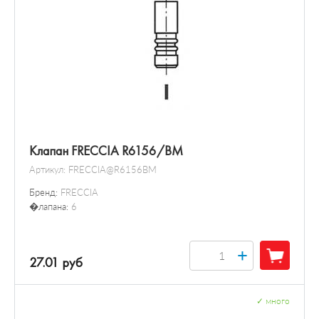
Клапан FRECCIA R6156/BM
Артикул:
FRECCIA@R6156BM
Бренд:
FRECCIA
�лапана:
6
+
27.01 руб
✓
много