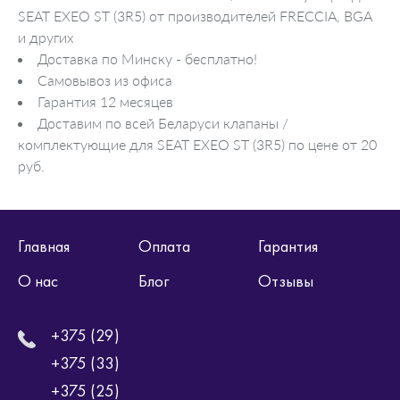
SEAT EXEO ST (3R5) от производителей FRECCIA, BGA
и других
Доставка по Минску - бесплатно!
Самовывоз из офиса
Гарантия 12 месяцев
Доставим по всей Беларуси клапаны /
комплектующие для SEAT EXEO ST (3R5) по цене от 20
руб.
Главная
Оплата
Гарантия
О нас
Блог
Отзывы
+375 (29)
+375 (33)
+375 (25)