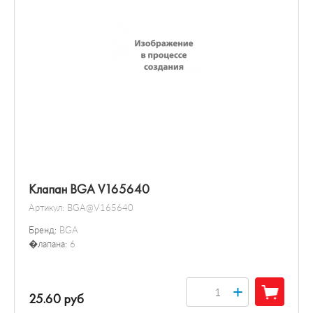
Клапан BGA V165640
Артикул:
BGA@V165640
Бренд:
BGA
�лапана:
6
+
25.60 руб