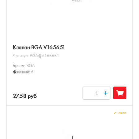
Клапан BGA V165651
Артикул:
BGA@V165651
Бренд:
BGA
�лапана:
6
+
27.58 руб
✓
мало