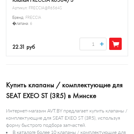
Клапан FRECCIA R6564/S
Артикул:
FRECCIA@R6564S
Бренд:
FRECCIA
�лапана:
6
+
22.31 руб
Купить клапаны / комплектующие для
SEAT EXEO ST (3R5) в Минске
Интернет-магазин AVT.BY предлагает купить клапаны /
комплектующие для SEAT EXEO ST (3R5), используя
форму быстрого подбора запчастей.
В каталоге более 10 клапаны / комплектующие для