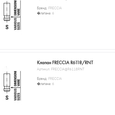
Бренд:
FRECCIA
�лапана:
6
Клапан FRECCIA R6118/RNT
Артикул:
FRECCIA@R6118RNT
Бренд:
FRECCIA
�лапана:
6