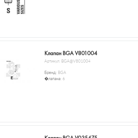
Клапан BGA V801004
Артикул:
BGA@V801004
Бренд:
BGA
�лапана:
6