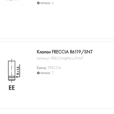
�лапана:
6
Клапан FRECCIA R6119/SNT
Артикул:
FRECCIA@R6119SNT
Бренд:
FRECCIA
�лапана:
7