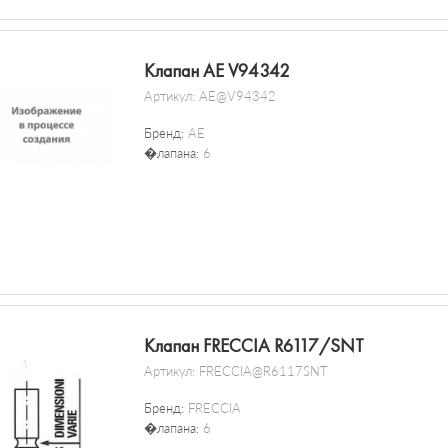
Клапан AE V94342
Артикул:
AE@V94342
Бренд:
AE
�лапана:
6
Клапан FRECCIA R6117/SNT
Артикул:
FRECCIA@R6117SNT
Бренд:
FRECCIA
�лапана:
6