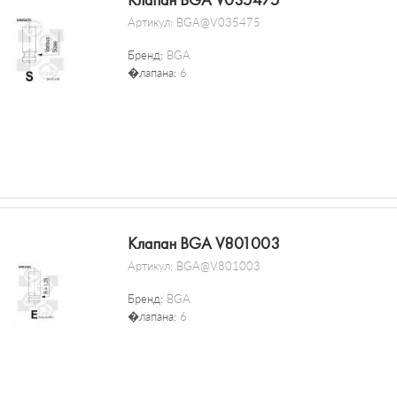
Клапан BGA V035475
Артикул:
BGA@V035475
Бренд:
BGA
�лапана:
6
Клапан BGA V801003
Артикул:
BGA@V801003
Бренд:
BGA
�лапана:
6