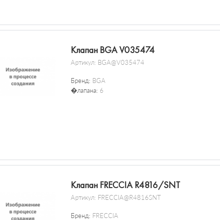
Клапан BGA V035474
Артикул:
BGA@V035474
Бренд:
BGA
�лапана:
6
Клапан FRECCIA R4816/SNT
Артикул:
FRECCIA@R4816SNT
Бренд:
FRECCIA