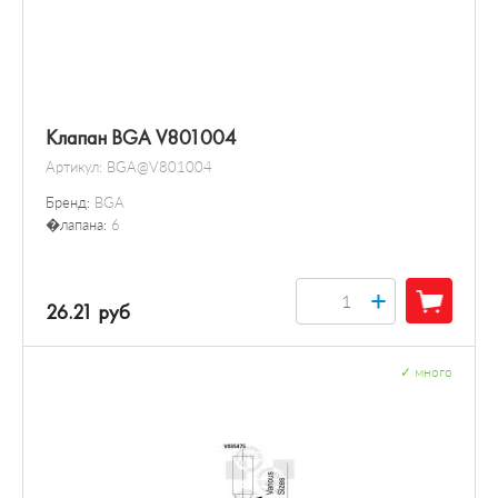
Клапан BGA V801004
Артикул:
BGA@V801004
Бренд:
BGA
�лапана:
6
+
26.21 руб
✓
много