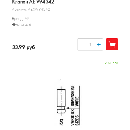
Клапан AE V94342
Артикул:
AE@V94342
Бренд:
AE
�лапана:
6
+
33.99 руб
✓
много