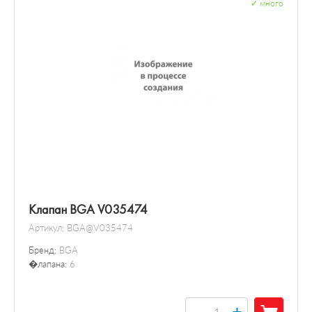
✓
много
Клапан BGA V035474
Артикул:
BGA@V035474
Бренд:
BGA
�лапана:
6
+