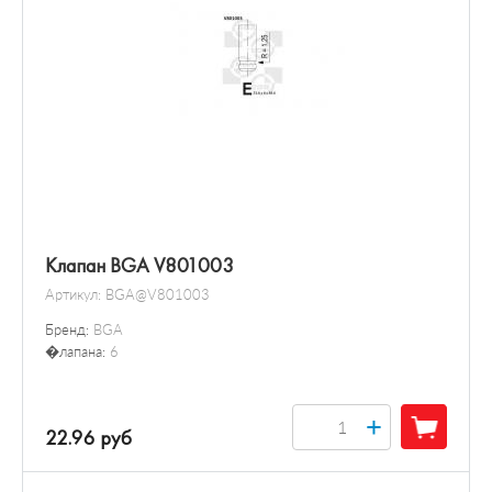
Клапан BGA V801003
Артикул:
BGA@V801003
Бренд:
BGA
�лапана:
6
+
22.96 руб