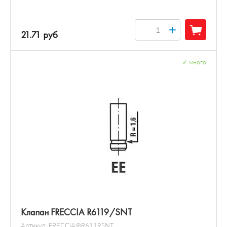
+
21.71 руб
✓
много
Клапан FRECCIA R6119/SNT
Артикул:
FRECCIA@R6119SNT