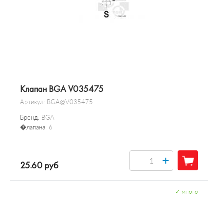
Клапан BGA V035475
Артикул:
BGA@V035475
Бренд:
BGA
�лапана:
6
+
25.60 руб
✓
много