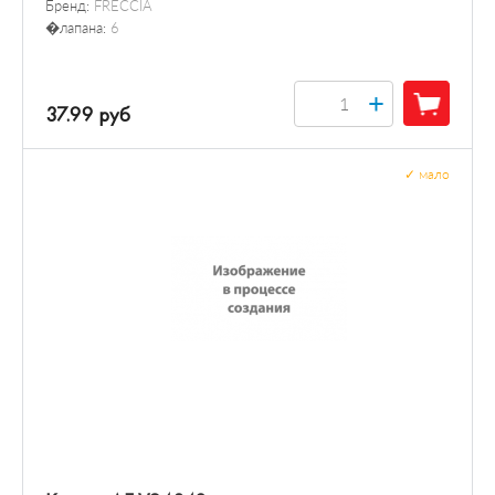
Бренд:
FRECCIA
�лапана:
6
+
37.99 руб
✓
мало