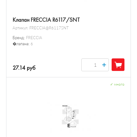
Клапан FRECCIA R6117/SNT
Артикул:
FRECCIA@R6117SNT
Бренд:
FRECCIA
�лапана:
6
+
27.14 руб
✓
много