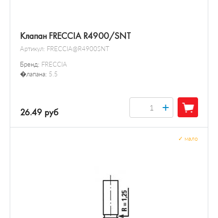
Клапан FRECCIA R4900/SNT
Артикул:
FRECCIA@R4900SNT
Бренд:
FRECCIA
�лапана:
5.5
+
26.49 руб
✓
мало