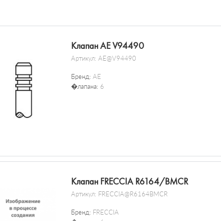
Клапан AE V94490
Артикул:
AE@V94490
Бренд:
AE
�лапана:
6
Клапан FRECCIA R6164/BMCR
Артикул:
FRECCIA@R6164BMCR
Бренд:
FRECCIA