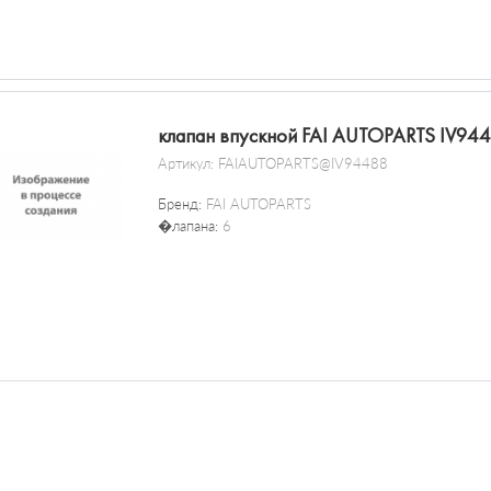
клапан впускной FAI AUTOPARTS IV94
Артикул:
FAIAUTOPARTS@IV94488
Бренд:
FAI AUTOPARTS
�лапана:
6