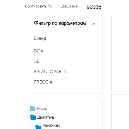
Сортировать по:
Дешевые
Дорогие
Фильтр по параметрам
Бренд
BGA
AE
FAI AUTOPARTS
FRECCIA
Кузов
Дополнительная
Двигатель
фара /
Механизм
комплектующие