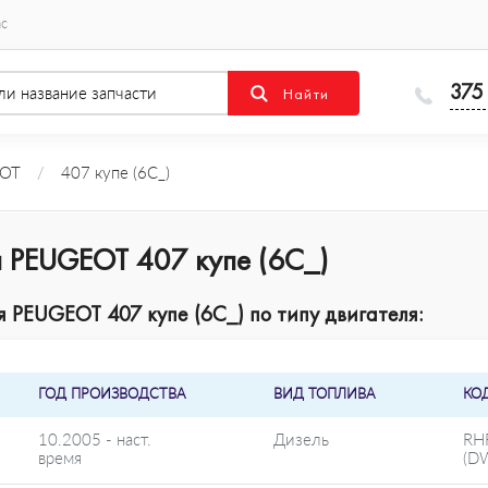
ас
375
OT
/
407 купе (6C_)
 PEUGEOT 407 купе (6C_)
PEUGEOT 407 купе (6C_) по типу двигателя:
ГОД ПРОИЗВОДСТВА
ВИД ТОПЛИВА
КО
10.2005 - наст.
Дизель
RH
время
(D