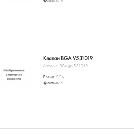
�лапана:
6
Клапан BGA V531019
Артикул:
BGA@V531019
Бренд:
BGA
�лапана:
6