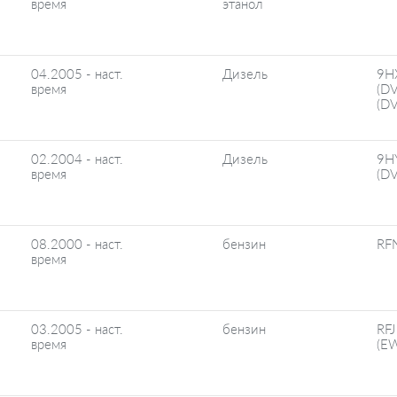
время
этанол
04.2005 - наст.
Дизель
9H
время
(D
(D
02.2004 - наст.
Дизель
9H
время
(D
08.2000 - наст.
бензин
RF
время
03.2005 - наст.
бензин
RFJ
время
(E