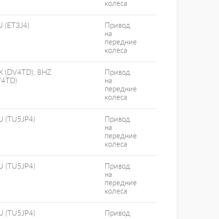
колеса
 (ET3J4)
Привод
на
передние
колеса
X (DV4TD); 8HZ
Привод
V4TD)
на
передние
колеса
U (TU5JP4)
Привод
на
передние
колеса
U (TU5JP4)
Привод
на
передние
колеса
U (TU5JP4)
Привод