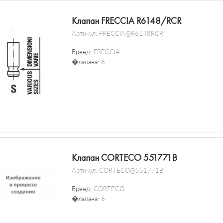
Клапан FRECCIA R6148/RCR
Артикул:
FRECCIA@R6148RCR
Бренд:
FRECCIA
�лапана:
6
Клапан CORTECO 551771B
Артикул:
CORTECO@551771B
Бренд:
CORTECO
�лапана:
6