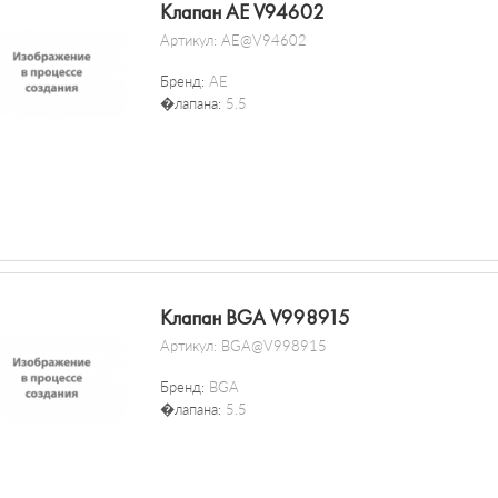
Клапан AE V94602
Артикул:
AE@V94602
Бренд:
AE
�лапана:
5.5
Клапан BGA V998915
Артикул:
BGA@V998915
Бренд:
BGA
�лапана:
5.5