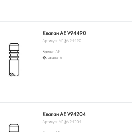
Клапан AE V94490
Артикул:
AE@V94490
Бренд:
AE
�лапана:
6
Клапан AE V94204
Артикул:
AE@V94204