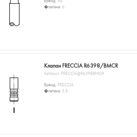
Бренд:
AE
�лапана:
6
Клапан FRECCIA R6398/BMCR
Артикул:
FRECCIA@R6398BMCR
Бренд:
FRECCIA
�лапана:
5.5