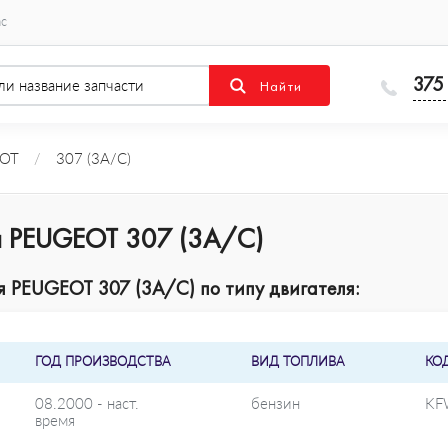
ас
375
OT
/
307 (3A/C)
я PEUGEOT 307 (3A/C)
 PEUGEOT 307 (3A/C) по типу двигателя:
ГОД ПРОИЗВОДСТВА
ВИД ТОПЛИВА
КО
08.2000 - наст.
бензин
KF
время