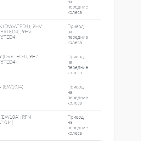
на
передние
колеса
X (DV6ATED4); 9HV
Привод
V6ATED4); 9HV
на
V6TED4)
передние
колеса
Y (DV6TED4); 9HZ
Привод
V6TED4)
на
передние
колеса
N (EW10J4)
Привод
на
передние
колеса
 (EW10A); RFN
Привод
W10J4)
на
передние
колеса