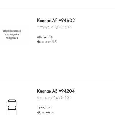
Клапан AE V94602
Артикул:
AE@V94602
Бренд:
AE
�лапана:
5.5
Клапан AE V94204
Артикул:
AE@V94204
Бренд:
AE
�лапана:
6