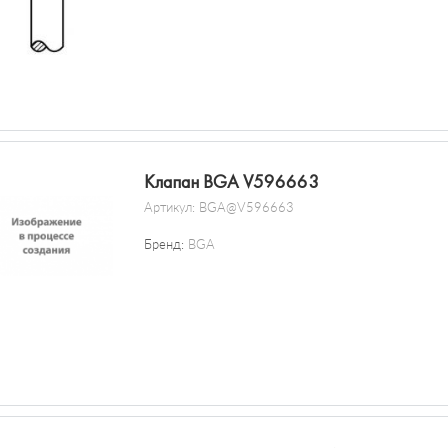
Клапан BGA V596663
Артикул:
BGA@V596663
Бренд:
BGA