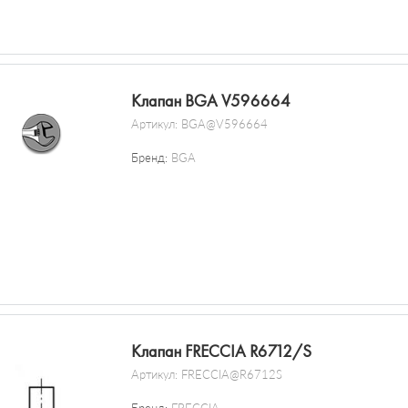
Клапан BGA V596664
Артикул:
BGA@V596664
Бренд:
BGA
Клапан FRECCIA R6712/S
Артикул:
FRECCIA@R6712S