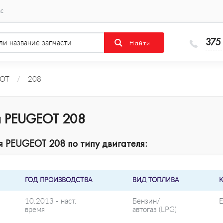
ас
375
OT
/
208
я PEUGEOT 208
 PEUGEOT 208 по типу двигателя:
ГОД ПРОИЗВОДСТВА
ВИД ТОПЛИВА
10.2013 - наст.
Бензин/
время
автогаз (LPG)