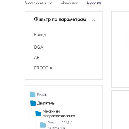
Сортировать по:
Дешевые
Дорогие
Фильтр по параметрам
Бренд
BGA
AE
FRECCIA
Кузов
Дополнительная
Двигатель
фара /
Механизм
комплектующие
газораспределения
Противотуманная
Система
Ремень ГРМ /
фара /
освещения /
натяжение
комплектующие
сигнализация