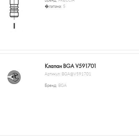
Бренд:
FRECCIA
�лапана:
5
Клапан BGA V591701
Артикул:
BGA@V591701
Бренд:
BGA