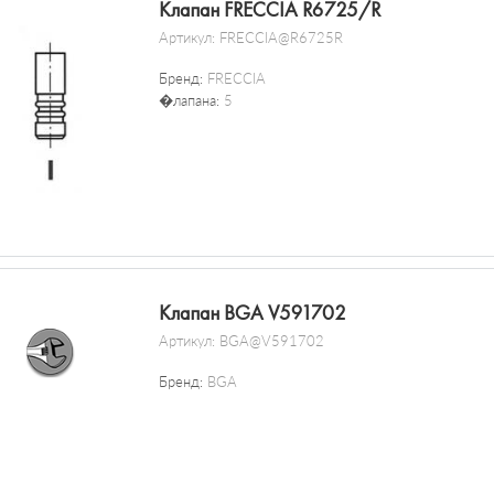
Клапан FRECCIA R6725/R
Артикул:
FRECCIA@R6725R
Бренд:
FRECCIA
�лапана:
5
Клапан BGA V591702
Артикул:
BGA@V591702
Бренд:
BGA