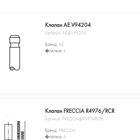
Клапан AE V94204
Артикул:
AE@V94204
Бренд:
AE
�лапана:
6
Клапан FRECCIA R4976/RCR
Артикул:
FRECCIA@R4976RCR
Бренд:
FRECCIA
�лапана:
6