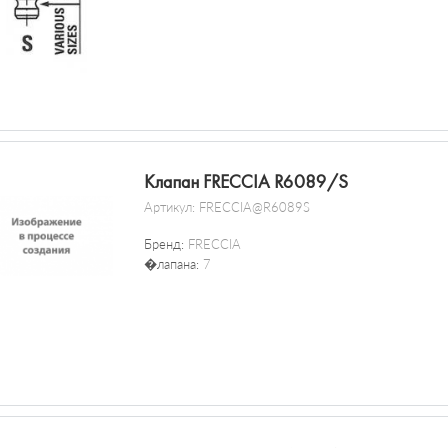
Клапан FRECCIA R6089/S
Артикул:
FRECCIA@R6089S
Бренд:
FRECCIA
�лапана:
7