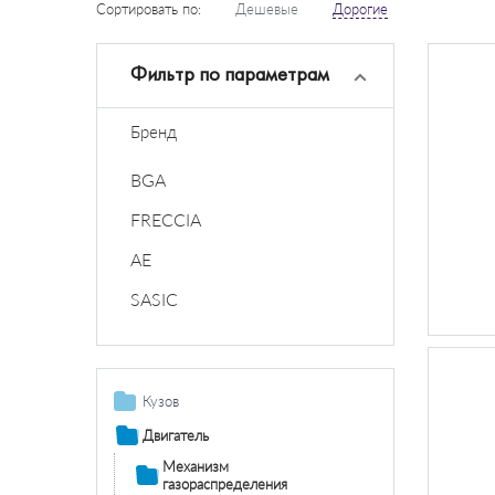
Сортировать по:
Дешевые
Дорогие
Фильтр по параметрам
Бренд
BGA
FRECCIA
AE
SASIC
Кузов
Дополнительная
Двигатель
фара /
Механизм
комплектующие
газораспределения
Противотуманная