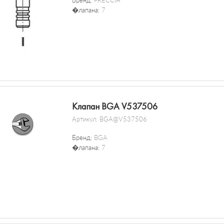
Бренд:
FRECCIA
�лапана:
7
Клапан BGA V537506
Артикул:
BGA@V537506
Бренд:
BGA
�лапана:
7