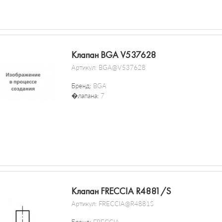
Клапан BGA V537628
Артикул:
BGA@V537628
Бренд:
BGA
�лапана:
7
Клапан FRECCIA R4881/S
Артикул:
FRECCIA@R4881S