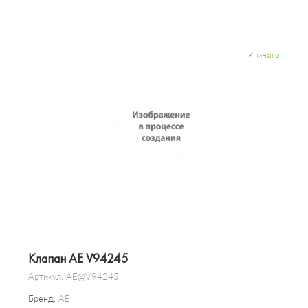
Прокладка
Лампа для чтения
Болты и гайки колеса
Форсунки
Контрольная система давления в шинах
Топливный насос высокого давления (ТНВД)
✓
много
Датчик / зонд
Клапан AE V94245
Артикул:
AE@V94245
Бренд:
AE