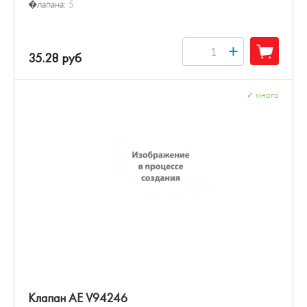
�лапана:
5
+
35.28 руб
✓
много
Клапан AE V94246