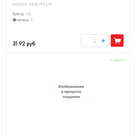
Артикул:
AE@V94246
Бренд:
AE
�лапана:
5
+
31.92 руб
✓
много