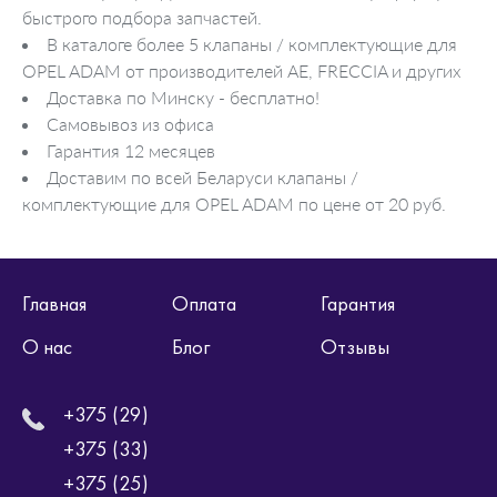
быстрого подбора запчастей.
В каталоге более 5 клапаны / комплектующие для
OPEL ADAM от производителей AE, FRECCIA и других
Доставка по Минску - бесплатно!
Самовывоз из офиса
Гарантия 12 месяцев
Доставим по всей Беларуси клапаны /
комплектующие для OPEL ADAM по цене от 20 руб.
Главная
Оплата
Гарантия
О нас
Блог
Отзывы
+375 (29)
+375 (33)
+375 (25)