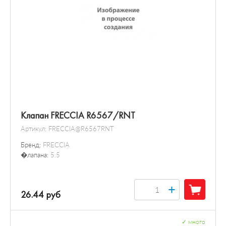
Клапан FRECCIA R6567/RNT
Артикул:
FRECCIA@R6567RNT
Бренд:
FRECCIA
�лапана:
5.5
+
26.44 руб
✓
много