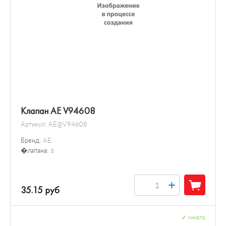
Клапан AE V94608
Артикул:
AE@V94608
Бренд:
AE
�лапана:
6
+
35.15 руб
✓
много