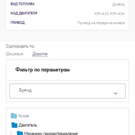
ВИД ТОПЛИВА
Дизель
КОД ДВИГАТЕЛЯ
K9K 612; K9K 626
ПРИВОД
Привод на передние колеса
Сортировать по:
Дешевые
Дорогие
Фильтр по параметрам
Бренд
Кузов
Крепление радиатора
Двигатель
Остекление / зеркала
Механизм газораспределения