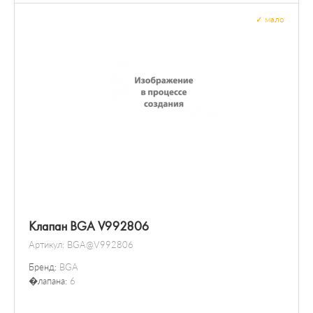
✓
мало
Клапан BGA V992806
Артикул:
BGA@V992806
Бренд:
BGA
�лапана:
6