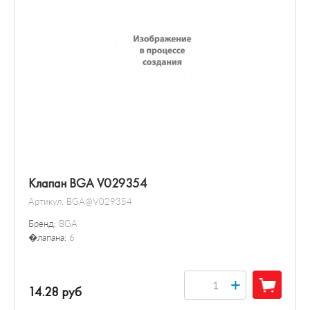
Клапан BGA V029354
Артикул:
BGA@V029354
Бренд:
BGA
�лапана:
6
+
14.28 руб