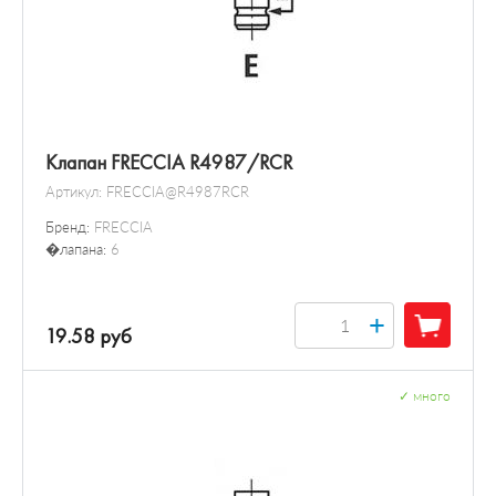
Клапан FRECCIA R4987/RCR
Артикул:
FRECCIA@R4987RCR
Бренд:
FRECCIA
�лапана:
6
+
19.58 руб
✓
много