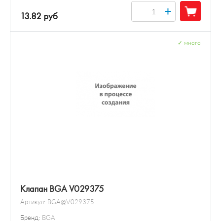
+
13.82 руб
✓
много
Клапан BGA V029375
Артикул:
BGA@V029375
Бренд:
BGA