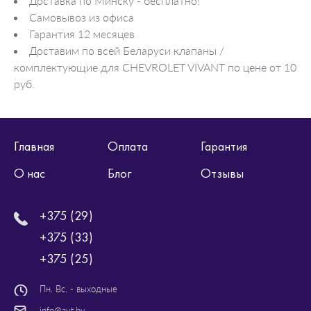
Доставка по Минску - бесплатно!
Самовывоз из офиса
Гарантия 12 месяцев
Доставим по всей Беларуси клапаны /
комплектующие для CHEVROLET VIVANT по цене от 10
руб.
Главная
Оплата
Гарантия
О нас
Блог
Отзывы
+375 (29)
+375 (33)
+375 (25)
Пн. Вс. - выходные
info@avt.by