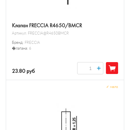
Клапан FRECCIA R4650/BMCR
Артикул:
FRECCIA@R4650BMCR
Бренд:
FRECCIA
�лапана:
6
+
23.80 руб
✓
мало