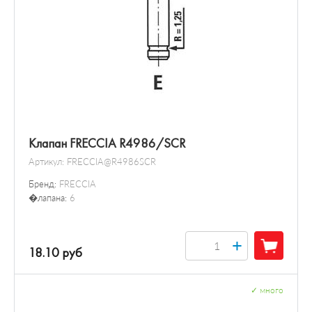
Клапан FRECCIA R4986/SCR
Артикул:
FRECCIA@R4986SCR
Бренд:
FRECCIA
�лапана:
6
+
18.10 руб
✓
много