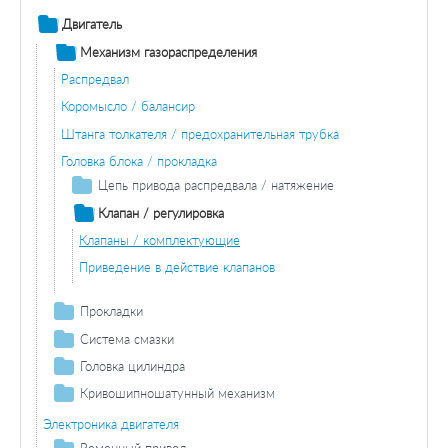
Двигатель
Механизм газораспределения
Распредвал
Коромысло / балансир
Штанга толкателя / предохранительная трубка
Головка блока / прокладка
Цепь привода распредвала / натяжение
Натяжитель цепи
Клапан / регулировка
Клапаны / комплектующие
Приведение в действие клапанов
Прокладки
Прокладка головки блока цилиндров
Система смазки
Прокладка крышки клапана
Корпус топливного фильтра / прокладка
Головка цилиндра
Масляный поддон / комплектующие
Прокладка стерженя
Крышка головки цилиндра / прокладка
Кривошипношатунный механизм
Прокладка
Коленчатый вал
Прокладка впускного коллектора
Прокладка / уплотнит. кольцо впускного / выпускного
Электроника двигателя
коллектора
Винт сливного отверстия
Вкладыш подшипника коленвала
Шатун
Прокладка масляного поддона
Ременный привод