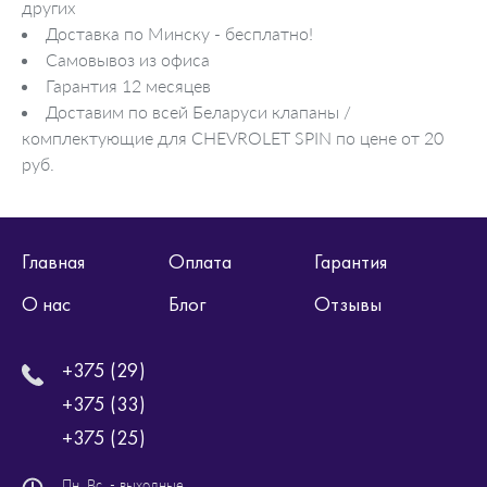
других
Доставка по Минску - бесплатно!
Самовывоз из офиса
Гарантия 12 месяцев
Доставим по всей Беларуси клапаны /
комплектующие для CHEVROLET SPIN по цене от 20
руб.
Главная
Оплата
Гарантия
О нас
Блог
Отзывы
+375 (29)
+375 (33)
+375 (25)
Пн. Вс. - выходные