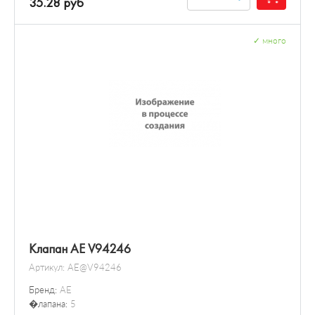
35.28 руб
✓
много
Клапан AE V94246
Артикул:
AE@V94246
Бренд:
AE
�лапана:
5