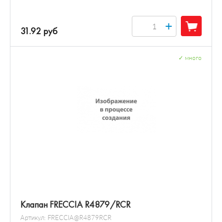
+
31.92 руб
✓
много
Клапан FRECCIA R4879/RCR
Артикул:
FRECCIA@R4879RCR