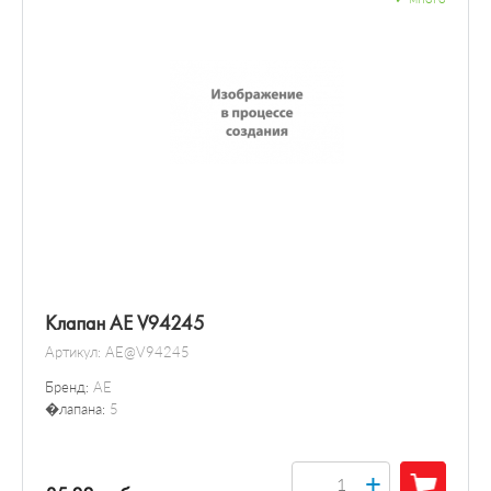
Датчик / зонд
Клапан AE V94245
Артикул:
AE@V94245
Бренд:
AE
�лапана:
5
+