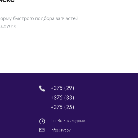
орму быстрого подбора запчастей.
 других
+375 (29)
+375 (33)
+375 (25)
Пн. Вс. - выходные
info@avt.by