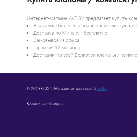
Интернет-магазин AVT.BY предлагает купить к
В каталоге более 5 клапаны / комплектующи
Доставка по Минску - бесплатно!
Самовывоз из офиса
Гарантия 12 месяцев
Доставим по всей Беларуси клапаны / компл
© 2019-2024. Магазин автозапчастей
avt.by
Юридический адрес: