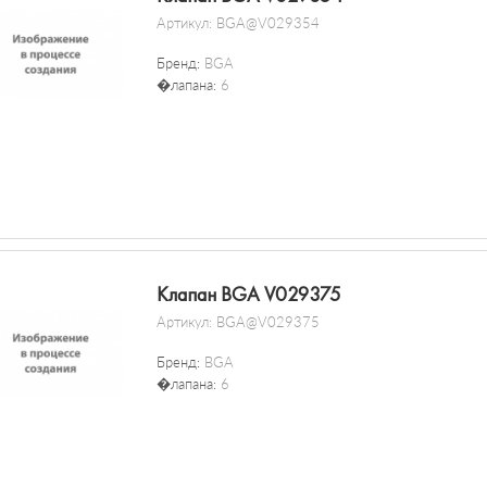
Артикул:
BGA@V029354
Бренд:
BGA
�лапана:
6
Клапан BGA V029375
Артикул:
BGA@V029375
Бренд:
BGA
�лапана:
6