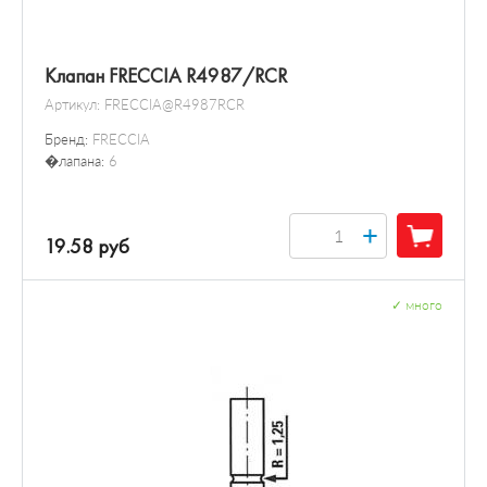
Клапан FRECCIA R4987/RCR
Артикул:
FRECCIA@R4987RCR
Бренд:
FRECCIA
�лапана:
6
+
19.58 руб
✓
много