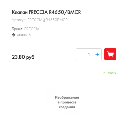
Клапан FRECCIA R4650/BMCR
Артикул:
FRECCIA@R4650BMCR
Бренд:
FRECCIA
�лапана:
6
+
23.80 руб
✓
много