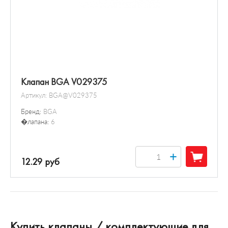
Клапан BGA V029375
Артикул:
BGA@V029375
Бренд:
BGA
�лапана:
6
+
12.29 руб
Купить клапаны / комплектующие для