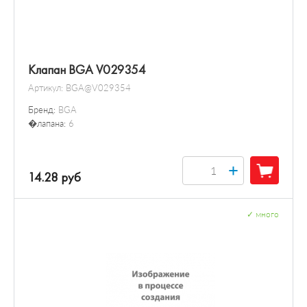
Клапан BGA V029354
Артикул:
BGA@V029354
Бренд:
BGA
�лапана:
6
+
14.28 руб
✓
много