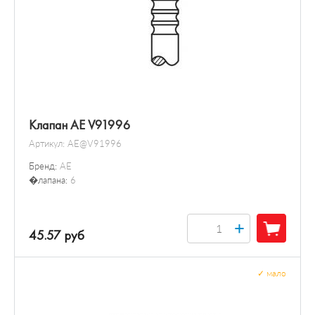
Клапан AE V91996
Артикул:
AE@V91996
Бренд:
AE
�лапана:
6
+
45.57 руб
✓
мало