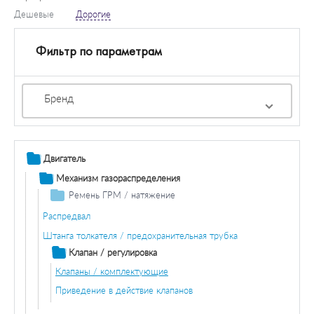
Дешевые
Дорогие
Фильтр по параметрам
Бренд
Двигатель
Механизм газораспределения
Ремень ГРМ / натяжение
Ремень ГРМ
Распредвал
Комплект ремней ГРМ
Штанга толкателя / предохранительная трубка
Натяжной ролик ГРМ
Клапан / регулировка
Ролики ГРМ
Клапаны / комплектующие
Приведение в действие клапанов