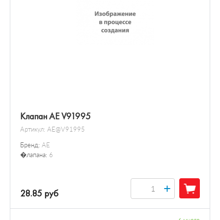
Клапан AE V91995
Артикул:
AE@V91995
Бренд:
AE
�лапана:
6
+
28.85 руб
✓
много