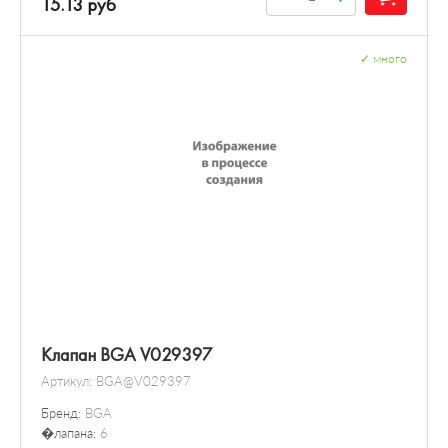
15.13 руб
✓
много
Клапан BGA V029397
Артикул:
BGA@V029397
Бренд:
BGA
�лапана:
6