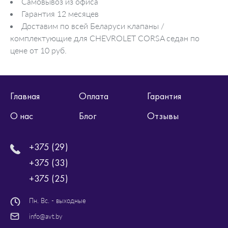
Самовывоз из офиса
Гарантия 12 месяцев
Доставим по всей Беларуси клапаны /
комплектующие для CHEVROLET CORSA седан по
цене от 10 руб.
Главная
Оплата
Гарантия
О нас
Блог
Отзывы
+375 (29)
+375 (33)
+375 (25)
Пн. Вс. - выходные
info@avt.by