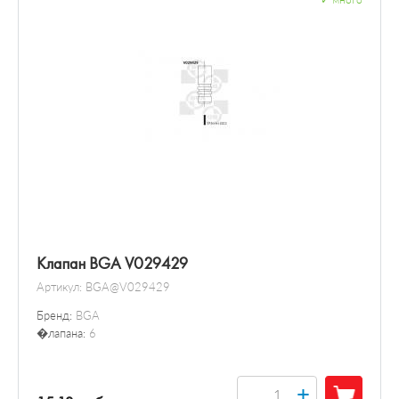
Клапан BGA V029429
Артикул:
BGA@V029429
Бренд:
BGA
�лапана:
6
+