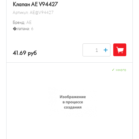
Клапан AE V94427
Артикул:
AE@V94427
Бренд:
AE
�лапана:
6
+
41.69 руб
✓
много