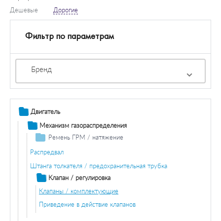
Дешевые
Дорогие
Фильтр по параметрам
Бренд
Двигатель
Механизм газораспределения
Ремень ГРМ / натяжение
Ремень ГРМ
Распредвал
Комплект ремней ГРМ
Штанга толкателя / предохранительная трубка
Натяжной ролик ГРМ
Клапан / регулировка
Ролики ГРМ
Клапаны / комплектующие
Приведение в действие клапанов