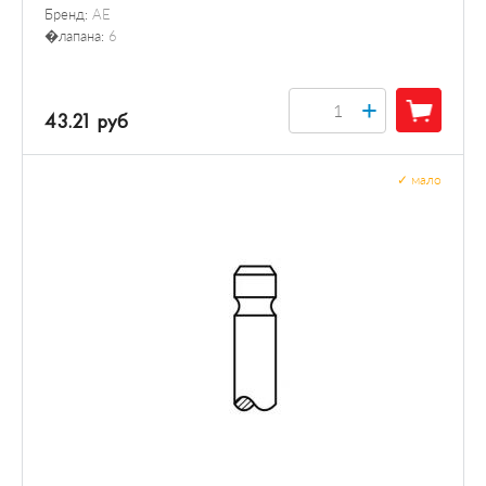
Бренд:
AE
�лапана:
6
+
43.21 руб
✓
мало