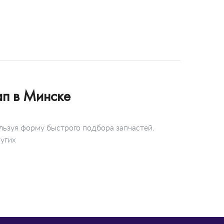
п в Минске
ьзуя форму быстрого подбора запчастей.
угих