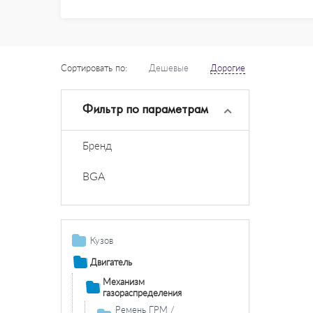
Сортировать по:
Дешевые
Дорогие
Фильтр по параметрам
Бренд
BGA
Кузов
Дополнительная
Двигатель
фара /
Механизм
комплектующие
газораспределения
Противотуманная
Система
Ремень ГРМ /
фара /
освещения /