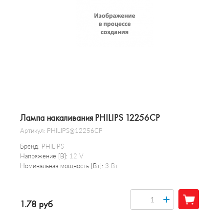
Лампа накаливания PHILIPS 12256CP
Артикул:
PHILIPS@12256CP
Бренд:
PHILIPS
Напряжение [В]:
12 V
Номинальная мощность [Вт]:
3 Вт
+
1.78 руб