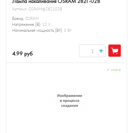
Лампа накаливания OSRAM 2821-02B
Артикул:
OSRAM@282102B
Бренд:
OSRAM
Напряжение [В]:
12 V
Номинальная мощность [Вт]:
3 Вт
+
4.99 руб
✓
много