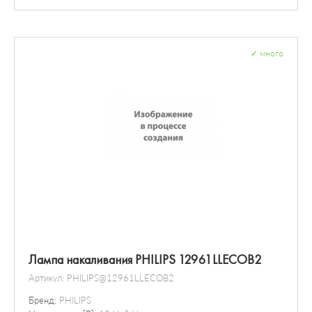
Болты и гайки колеса
Составляющие эмульсионной трубки / распылитель
Топливный насос высокого давления (ТНВД)
Расходомер воздуха
✓
много
Датчик / зонд
Лампа накаливания PHILIPS 12961LLECOB2
Артикул:
PHILIPS@12961LLECOB2
Бренд:
PHILIPS