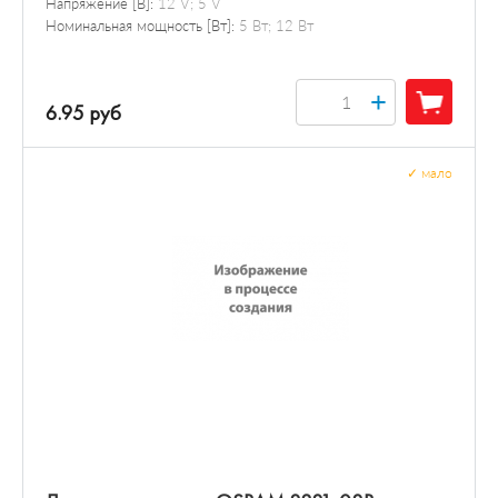
Напряжение [В]:
12 V; 5 V
Номинальная мощность [Вт]:
5 Вт; 12 Вт
+
6.95 руб
✓
мало