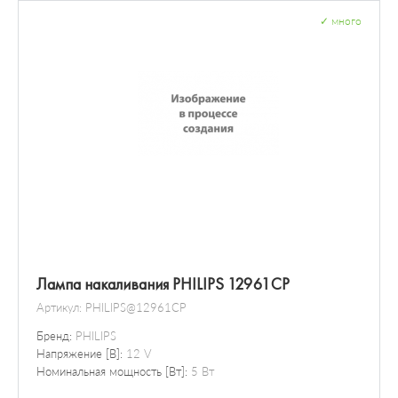
✓
много
Лампа накаливания PHILIPS 12961CP
Артикул:
PHILIPS@12961CP
Бренд:
PHILIPS
Напряжение [В]:
12 V
Номинальная мощность [Вт]:
5 Вт