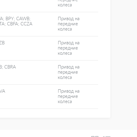
колеса
A; BPY; CAWB;
Привод на
TA; CBFA; CCZA
передние
колеса
ZB
Привод на
передние
колеса
B; CBRA
Привод на
передние
колеса
VA
Привод на
передние
колеса