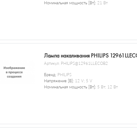
Номинальная мощность [Вт]:
21 Вт
Лампа накаливания PHILIPS 12961LLE
Артикул:
PHILIPS@12961LLECOB2
Бренд:
PHILIPS
Напряжение [В]:
12 V; 5 V
Номинальная мощность [Вт]:
5 Вт; 12 Вт