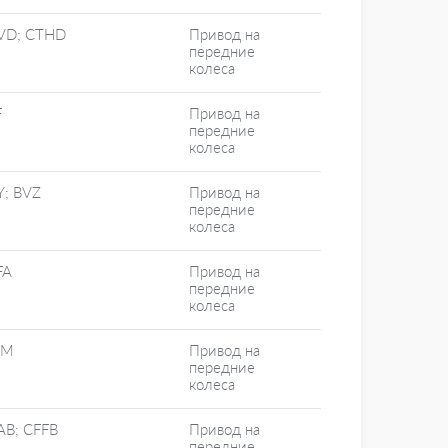
VD; CTHD
Привод на
передние
колеса
F
Привод на
передние
колеса
Y; BVZ
Привод на
передние
колеса
FA
Привод на
передние
колеса
MM
Привод на
передние
колеса
AB; CFFB
Привод на
передние