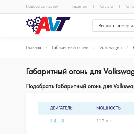
Подбор запчастей
Гарантия
Оплата
О н
Главная
/
Габаритный огонь
/
Volkswagen
/
E
Габаритный огонь для Volkswag
Подобрать Габаритный огонь для Volkswag
ДВИГАТЕЛЬ
МОЩНОСТЬ
1.4 TSI
122 л.с.