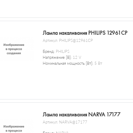
Лампа накаливания PHILIPS 12961CP
Артикул:
PHILIPS@12961CP
Бренд:
PHILIPS
Напряжение [В]:
12 V
Номинальная мощность [Вт]:
5 Вт
Лампа накаливания NARVA 17177
Артикул:
NARVA@17177