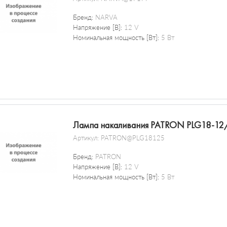
Бренд:
NARVA
Напряжение [В]:
12 V
Номинальная мощность [Вт]:
5 Вт
Лампа накаливания PATRON PLG18-12
Артикул:
PATRON@PLG18125
Бренд:
PATRON
Напряжение [В]:
12 V
Номинальная мощность [Вт]:
5 Вт