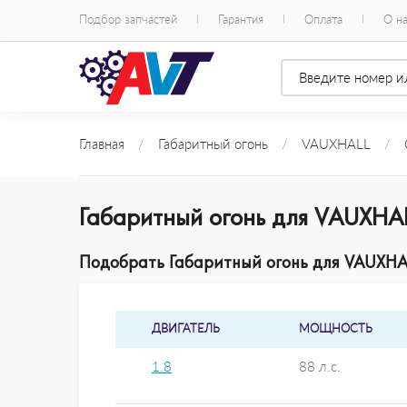
Подбор запчастей
Гарантия
Оплата
О н
Главная
/
Габаритный огонь
/
VAUXHALL
/
Габаритный огонь для VAUXHAL
Подобрать Габаритный огонь для VAUXHAL
ДВИГАТЕЛЬ
МОЩНОСТЬ
1.8
88 л.с.