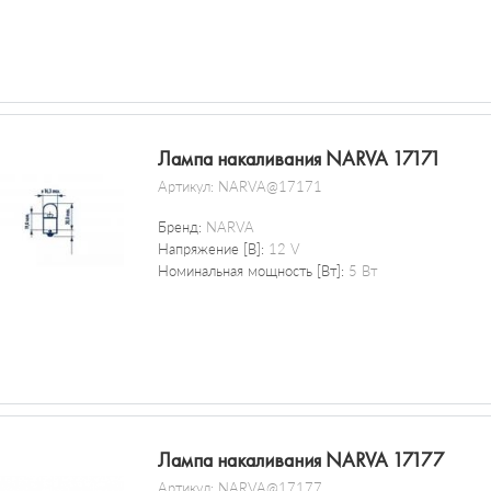
Лампа накаливания NARVA 17171
Артикул:
NARVA@17171
Бренд:
NARVA
Напряжение [В]:
12 V
Номинальная мощность [Вт]:
5 Вт
Лампа накаливания NARVA 17177
Артикул:
NARVA@17177