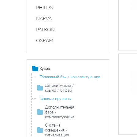
PHILIPS
NARVA
PATRON
OSRAM
Кузов
Топливный бак / комплектующие
Детали кузова /
крыло / буфер
Продольная / поперечная балка
Газовые пружины
Колесная ниша
Дополнительная
фара /
Накладки порога / двери
комплектующие
Боковина
Противотуманная
Система
фара /
освещения /
комплектующие
сигнализация