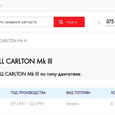
ас
375
CARLTON Mk III
L CARLTON Mk III
L CARLTON Mk III по типу двигателя:
ГОД ПРОИЗВОДСТВА
ВИД ТОПЛИВА
К
09.1987 - 03.1994
бензин
E