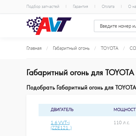
Подбор запчастей
Гарантия
Оплата
О н
Главная
/
Габаритный огонь
/
TOYOTA
/
COR
Габаритный огонь для TOYOTA 
Подобрать Габаритный огонь для TOYOTA 
ДВИГАТЕЛЬ
МОЩНОСТ
1.6 VVT-i
110 л.с.
(ZZE121_)