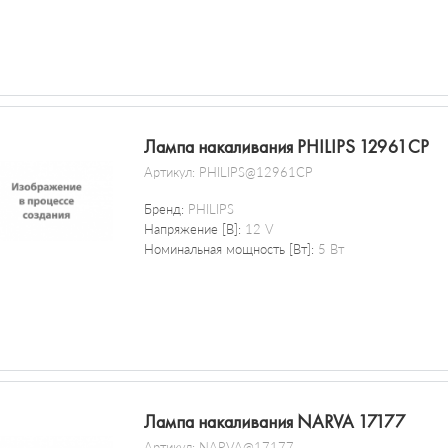
Лампа накаливания PHILIPS 12961CP
Артикул:
PHILIPS@12961CP
Бренд:
PHILIPS
Напряжение [В]:
12 V
Номинальная мощность [Вт]:
5 Вт
Лампа накаливания NARVA 17177
Артикул:
NARVA@17177