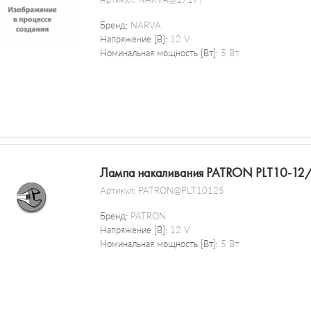
Бренд:
NARVA
Напряжение [В]:
12 V
Номинальная мощность [Вт]:
5 Вт
Лампа накаливания PATRON PLT10-12
Артикул:
PATRON@PLT10125
Бренд:
PATRON
Напряжение [В]:
12 V
Номинальная мощность [Вт]:
5 Вт