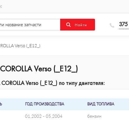
ас
375
OLLA Verso (_E12_)
COROLLA Verso (_E12_)
COROLLA Verso (_E12_) по типу двигателя:
Ь
ГОД ПРОИЗВОДСТВА
ВИД ТОПЛИВА
01.2002 - 05.2004
бензин