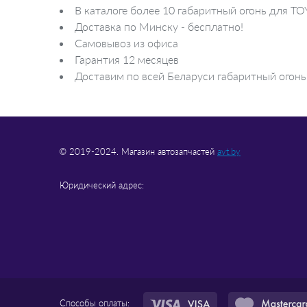
Лампа для чтения
В каталоге более 10 габаритный огонь для T
Доставка по Минску - бесплатно!
Самовывоз из офиса
Гарантия 12 месяцев
Доставим по всей Беларуси габаритный огонь 
© 2019-2024. Магазин автозапчастей
avt.by
Юридический адрес:
Способы оплаты: