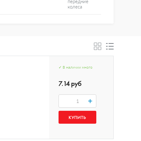
передние
колеса
✓
В наличии
много
7.14 руб
+