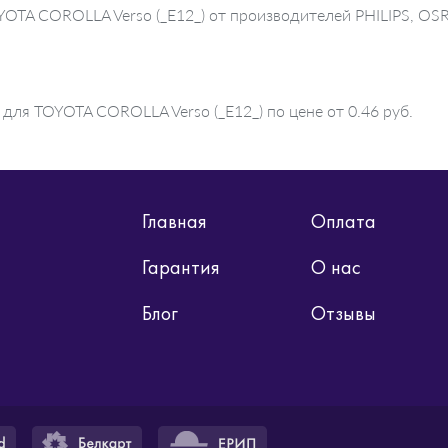
OYOTA COROLLA Verso (_E12_) от производителей PHILIPS, O
для TOYOTA COROLLA Verso (_E12_) по цене от 0.46 руб.
Главная
Оплата
Гарантия
О нас
Блог
Отзывы