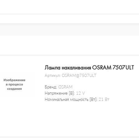
Лампа накаливания OSRAM 7507ULT
Артикул:
OSRAM@7507ULT
Бренд:
OSRAM
Напряжение [В]:
12 V
Номинальная мощность [Вт]:
21 Вт