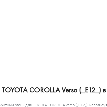
ля TOYOTA COROLLA Verso (_E12_) в
аритный огонь для TOYOTA COROLLA Verso (_E12_), использу