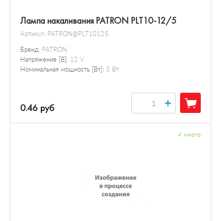
Лампа накаливания PATRON PLT10-12/5
Артикул:
PATRON@PLT10125
Бренд:
PATRON
Напряжение [В]:
12 V
Номинальная мощность [Вт]:
5 Вт
+
0.46 руб
✓
много