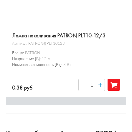
Лампа накаливания PATRON PLT10-12/3
Артикул:
PATRON@PLT10123
Бренд:
PATRON
Напряжение [В]:
12 V
Номинальная мощность [Вт]:
3 Вт
+
0.38 руб