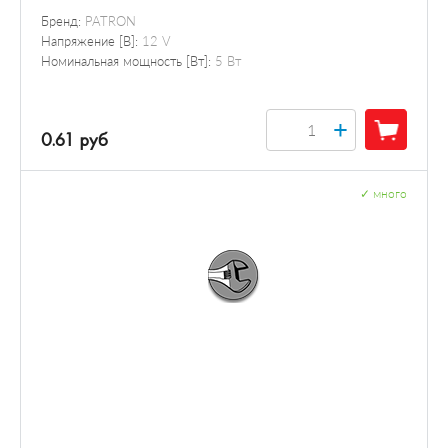
Бренд:
PATRON
Напряжение [В]:
12 V
Номинальная мощность [Вт]:
5 Вт
+
0.61 руб
✓
много