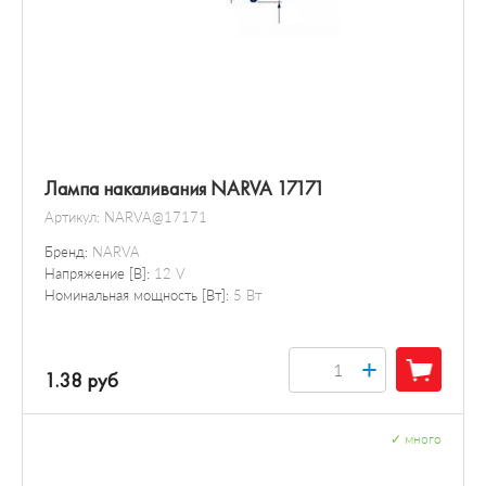
Лампа накаливания NARVA 17171
Артикул:
NARVA@17171
Бренд:
NARVA
Напряжение [В]:
12 V
Номинальная мощность [Вт]:
5 Вт
+
1.38 руб
✓
много