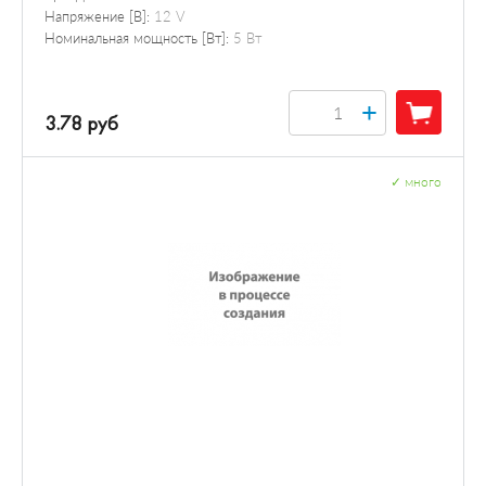
Напряжение [В]:
12 V
Номинальная мощность [Вт]:
5 Вт
+
3.78 руб
✓
много