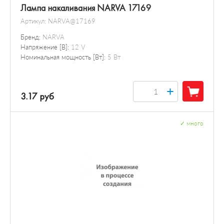
Лампа накаливания NARVA 17169
Артикул:
NARVA@17169
Бренд:
NARVA
Напряжение [В]:
12 V
Номинальная мощность [Вт]:
5 Вт
+
3.17 руб
✓
много