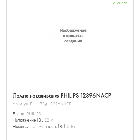
✓
много
Лампа накаливания PHILIPS 12396NACP
Артикул:
PHILIPS@12396NACP
Бренд:
PHILIPS
Напряжение [В]:
12 V
Номинальная мощность [Вт]:
5 Вт