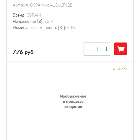
Артикул:
OSRAM@6418ULT02B
Бренд:
OSRAM
Напряжение [В]:
12 V
Номинальная мощность [Вт]:
5 Вт
+
7.76 руб
✓
много