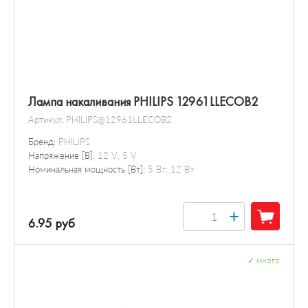
Лампа накаливания PHILIPS 12961LLECOB2
Артикул:
PHILIPS@12961LLECOB2
Бренд:
PHILIPS
Напряжение [В]:
12 V; 5 V
Номинальная мощность [Вт]:
5 Вт; 12 Вт
+
6.95 руб
✓
много