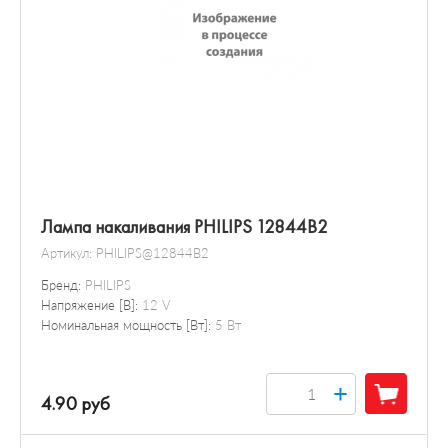
Лампа накаливания PHILIPS 12844B2
Артикул:
PHILIPS@12844B2
Бренд:
PHILIPS
Напряжение [В]:
12 V
Номинальная мощность [Вт]:
5 Вт
+
4.90 руб