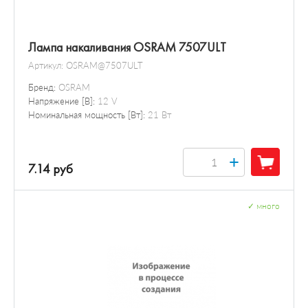
Лампа накаливания OSRAM 7507ULT
Артикул:
OSRAM@7507ULT
Бренд:
OSRAM
Напряжение [В]:
12 V
Номинальная мощность [Вт]:
21 Вт
+
7.14 руб
✓
много