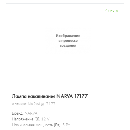
✓
много
Лампа накаливания NARVA 17177
Артикул:
NARVA@17177
Бренд:
NARVA
Напряжение [В]:
12 V
Номинальная мощность [Вт]:
5 Вт