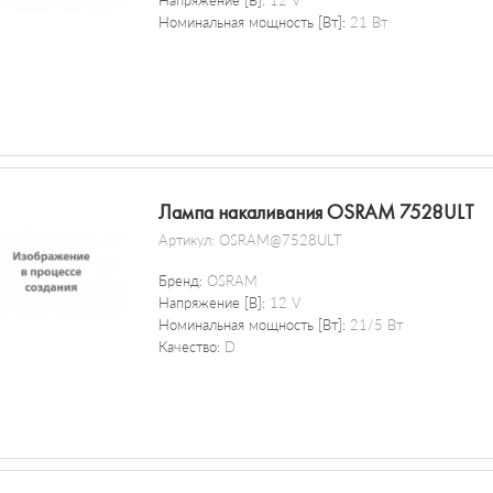
Напряжение [В]:
12 V
Номинальная мощность [Вт]:
21 Вт
Лампа накаливания OSRAM 7528ULT
Артикул:
OSRAM@7528ULT
Бренд:
OSRAM
Напряжение [В]:
12 V
Номинальная мощность [Вт]:
21/5 Вт
Качество:
D