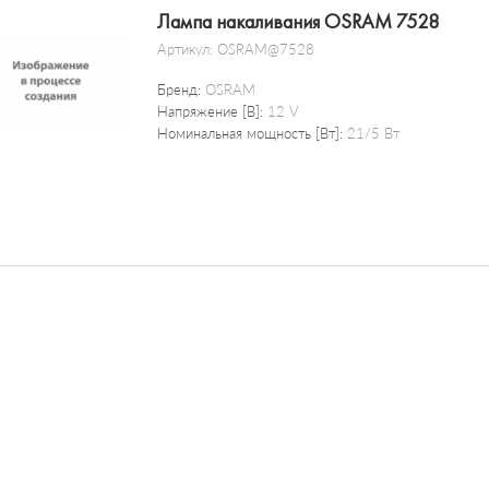
Лампа накаливания OSRAM 7528
Артикул:
OSRAM@7528
Бренд:
OSRAM
Напряжение [В]:
12 V
Номинальная мощность [Вт]:
21/5 Вт