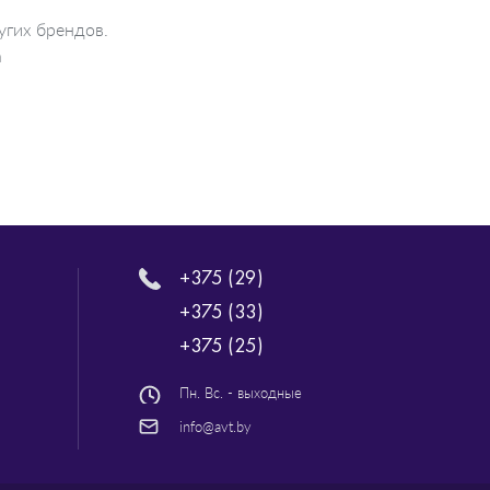
угих брендов.
а
+375 (29)
+375 (33)
+375 (25)
Пн. Вс. - выходные
info@avt.by