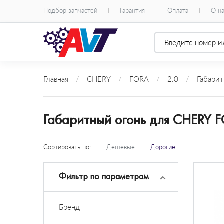
Подбор запчастей
Гарантия
Оплата
О н
Главная
/
CHERY
/
FORA
/
2.0
/
Габарит
Габаритный огонь для CHERY FO
Сортировать по:
Дешевые
Дорогие
Фильтр по параметрам
Бренд