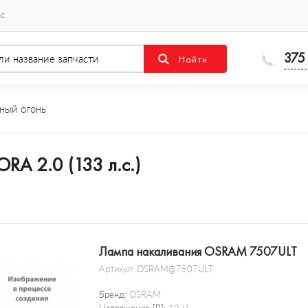
ас
375
ный огонь
RA 2.0 (133 л.с.)
Лампа накаливания OSRAM 7507ULT
Артикул:
OSRAM@7507ULT
Бренд:
OSRAM