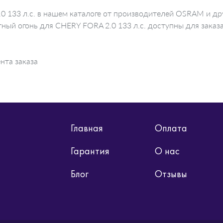
0 133 л.с. в нашем каталоге от производителей OSRAM и др
тный огонь для CHERY FORA 2.0 133 л.с. доступны для заказ
нта заказа
Главная
Оплата
Гарантия
О нас
Блог
Отзывы