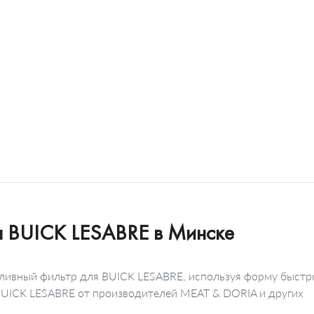
ля BUICK LESABRE в Минске
пливный фильтр для BUICK LESABRE, используя форму быстро
 BUICK LESABRE от производителей MEAT & DORIA и других