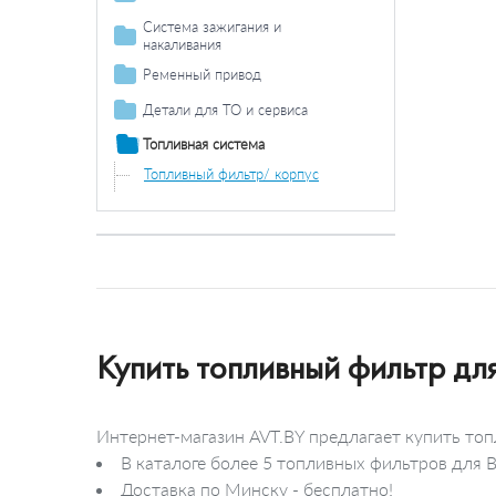
Поликлиновый ремень
Термостат /
Система зажигания и
Паразитный / ведущий
прокладка
накаливания
ролик
Термостат
Свеча зажигания
Ременный привод
Поликлиновой
Детали для ТО и сервиса
ремень /
Интервал регулировки
комплект
Топливная система
Поликлиновый ремень
Дополнительные работы
Топливный фильтр/ корпус
Паразитный / ведущий ролик
Купить топливный фильтр д
Интернет-магазин AVT.BY предлагает купить то
В каталоге более 5 топливных фильтров для
Доставка по Минску - бесплатно!