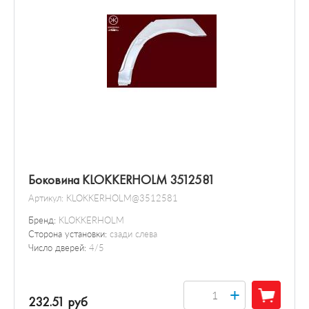
Боковина KLOKKERHOLM 3512581
Артикул:
KLOKKERHOLM@3512581
Бренд:
KLOKKERHOLM
Сторона установки:
сзади слева
Число дверей:
4/5
+
232.51 руб