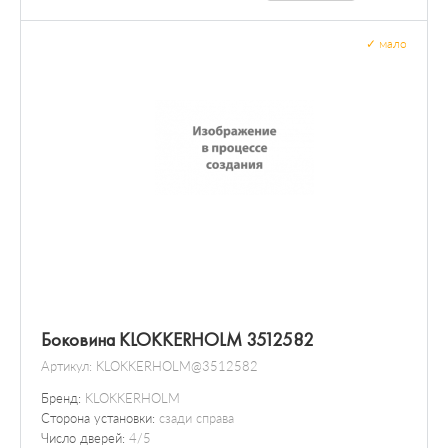
✓
мало
Боковина KLOKKERHOLM 3512582
Артикул:
KLOKKERHOLM@3512582
Бренд:
KLOKKERHOLM
Сторона установки:
сзади справа
Число дверей:
4/5