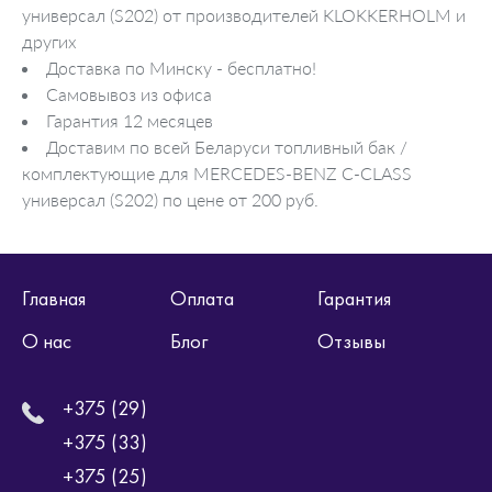
универсал (S202) от производителей KLOKKERHOLM и
других
Доставка по Минску - бесплатно!
Самовывоз из офиса
Гарантия 12 месяцев
Доставим по всей Беларуси топливный бак /
комплектующие для MERCEDES-BENZ C-CLASS
универсал (S202) по цене от 200 руб.
Главная
Оплата
Гарантия
О нас
Блог
Отзывы
+375 (29)
+375 (33)
+375 (25)