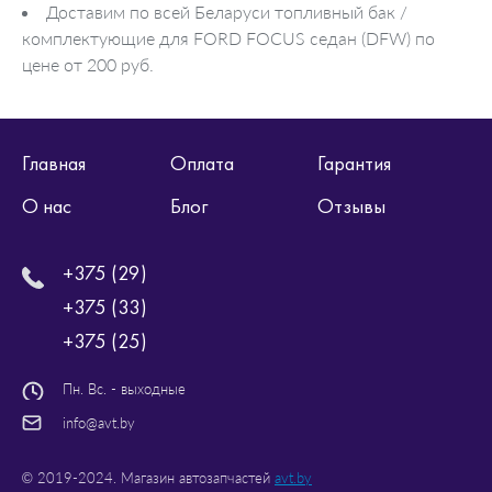
Доставим по всей Беларуси топливный бак /
комплектующие для FORD FOCUS седан (DFW) по
цене от 200 руб.
Главная
Оплата
Гарантия
О нас
Блог
Отзывы
+375 (29)
+375 (33)
+375 (25)
Пн. Вс. - выходные
info@avt.by
© 2019-2024. Магазин автозапчастей
avt.by