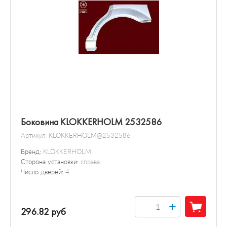
Боковина KLOKKERHOLM 2532586
Артикул:
KLOKKERHOLM@2532586
Бренд:
KLOKKERHOLM
Сторона установки:
справа
Число дверей:
4
+
296.82 руб