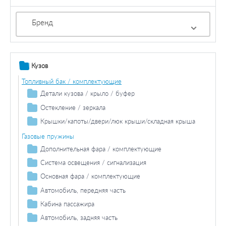
Бренд
Кузов
Топливный бак / комплектующие
Детали кузова / крыло / буфер
Колесная ниша
Остекление / зеркала
Боковина
Зеркала
Крышки/капоты/двери/люк крыши/складная крыша
Двери / комплектующие
Газовые пружины
Дополнительная фара / комплектующие
Противотуманная фара / комплектующие
Система освещения / сигнализация
Противотуманная фара лампа накаливания
Фара дальнего света / комплектующие
Задний фонарь / комплектующие
Основная фара / комплектующие
Лампа накаливания фара дальнего света
Задние фонари / комплектующие
Лампа накаливания основной фары
Автомобиль, передняя часть
Лампа накаливания задних фонарей
Фонарь сигнала торможения / комплектующие
Колесная ниша
Кабина пассажира
Дополнительный стоп-сигнал
Фонарь указателя поворота / комплектующие
Основная фара / комплектующие
Двери / комплектующие
Автомобиль, задняя часть