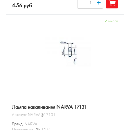
+
4.56 руб
✓
много
Лампа накаливания NARVA 17131
Артикул:
NARVA@17131
Бренд:
NARVA
Напряжение [В]:
12 V