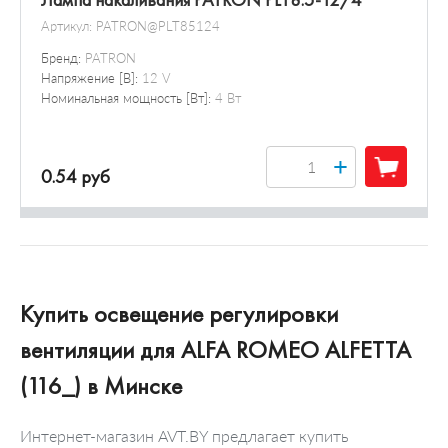
Лампа накаливания PATRON PLT8.5-12/4
Артикул:
PATRON@PLT85124
Бренд:
PATRON
Напряжение [В]:
12 V
Номинальная мощность [Вт]:
4 Вт
+
0.54 руб
Купить освещение регулировки
вентиляции для ALFA ROMEO ALFETTA
(116_) в Минске
Интернет-магазин AVT.BY предлагает купить