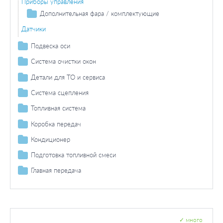
Приборы управления
Дополнительная фара / комплектующие
Фара дальнего света / комплектующие
Датчики
Лампа накаливания фара дальнего света
Противотуманная фара / комплектующие
Подвеска оси
Противотуманная фара лампа накаливания
Ступица колеса / установка
Система очистки окон
Сальник вала
Щетки стеклоочистителя
Детали для ТО и сервиса
Интервал регулировки
Система сцепления
Дополнительные работы
Система управления сцеплением
Топливная система
Рабочий цилиндр сцепления
Топливный бак / комплектующие
Коробка передач
Главный цилиндр сцепления
Насос / комплектующие
Ступенчатая коробка передач
Кондиционер
Топливный насос
Прокладки
Датчики
Подготовка топливной смеси
Приготовление смеси
Главная передача
Датчик / зонд
Дифференциал
✓
много