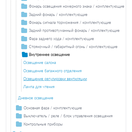
Лампа накаливания
Стояночный / габаритный огонь / комплектующие
Лампа накаливания
Фонарь освещения номерного знака / комплектующие
Стояночный огонь
Лампа накаливания
Задний фонарь / комплектующие
Габаритный огонь
Лампа накаливания заднего фонаря
Фонарь сигнала торможения / комплектующие
Лампа накаливания
Задний противотуманный фонарь / комплектующие
Дополнительный стоп-сигнал
Лампа заднего противотуманного фонаря
Фара заднего хода / комплектующие
Лампа накаливания
Стояночный / габаритный огонь / комплектующие
Стояночный огонь
Внутреннее освещение
Габаритный огонь
Освещение салона
Освещение багажного отделения
Освещение регулировки вентиляции
Лампа для чтения
Дневное освещение
Основная фара / комплектующие
Лампа накаливания основной фары
Выключатель / реле / блок управления освещения
Выключатель
Контрольные приборы
Датчики / переключатели