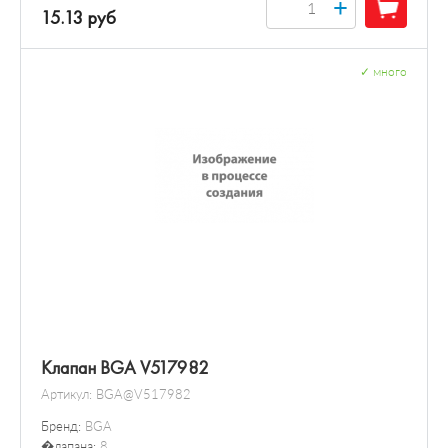
+
15.13 руб
✓
много
Клапан BGA V517982
Артикул:
BGA@V517982
Бренд:
BGA
�лапана:
8