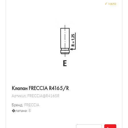
✓
мало
Клапан FRECCIA R4165/R
Артикул:
FRECCIA@R4165R
Бренд:
FRECCIA
�лапана:
8