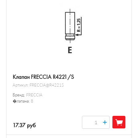
Клапан FRECCIA R4221/S
Артикул:
FRECCIA@R4221S
Бренд:
FRECCIA
�лапана:
8
+
17.37 руб