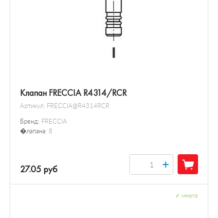
Клапан FRECCIA R4314/RCR
Артикул:
FRECCIA@R4314RCR
Бренд:
FRECCIA
�лапана:
8
+
27.05 руб
✓
много