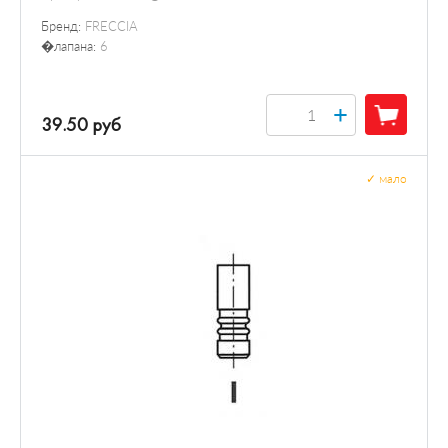
Бренд:
FRECCIA
�лапана:
6
+
39.50 руб
✓
мало