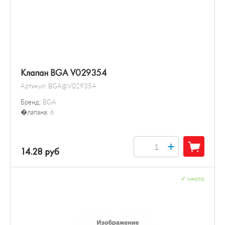
Клапан BGA V029354
Артикул:
BGA@V029354
Бренд:
BGA
�лапана:
6
+
14.28 руб
✓
много