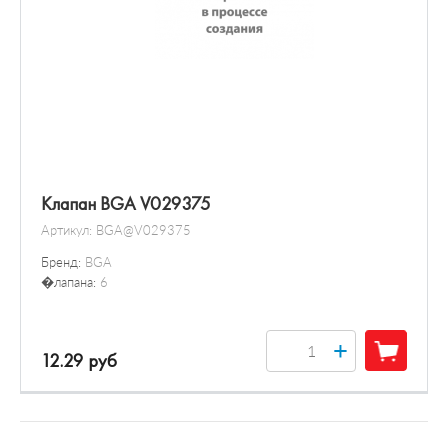
Клапан BGA V029375
Артикул:
BGA@V029375
Бренд:
BGA
�лапана:
6
+
12.29 руб