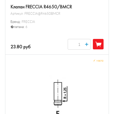
Клапан FRECCIA R4650/BMCR
Артикул:
FRECCIA@R4650BMCR
Бренд:
FRECCIA
�лапана:
6
+
23.80 руб
✓
мало