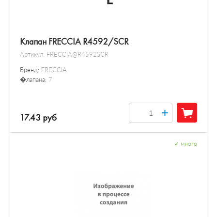
Клапан FRECCIA R4592/SCR
Артикул:
FRECCIA@R4592SCR
Бренд:
FRECCIA
�лапана:
7
+
17.43 руб
✓
много