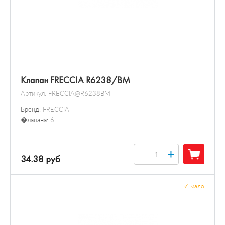
Клапан FRECCIA R6238/BM
Артикул:
FRECCIA@R6238BM
Бренд:
FRECCIA
�лапана:
6
+
34.38 руб
✓
мало