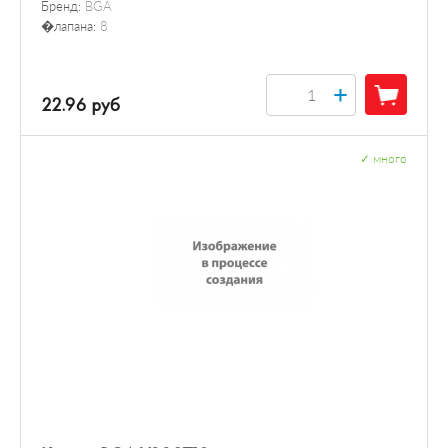
Бренд:
BGA
�лапана:
8
+
22.96 руб
✓
много