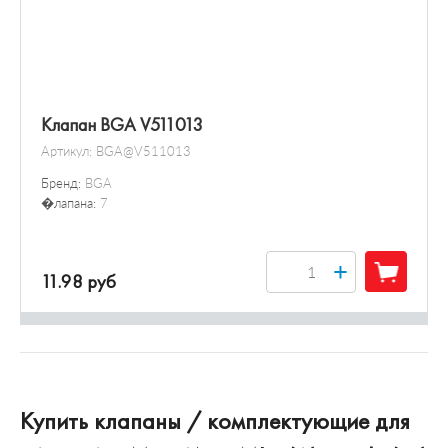
Клапан BGA V511013
Артикул:
BGA@V511013
Бренд:
BGA
�лапана:
7
+
11.98 руб
Купить клапаны / комплектующие для