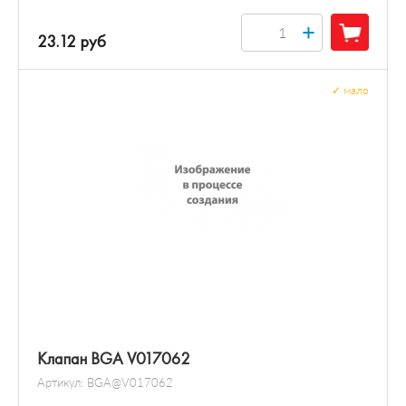
+
23.12 руб
✓
мало
Клапан BGA V017062
Артикул:
BGA@V017062