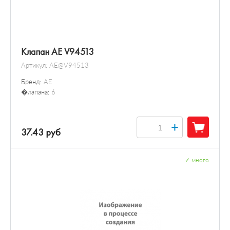
Клапан AE V94513
Артикул:
AE@V94513
Бренд:
AE
�лапана:
6
+
37.43 руб
✓
много