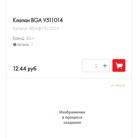
Клапан BGA V511014
Артикул:
BGA@V511014
Бренд:
BGA
�лапана:
7
+
12.44 руб
✓
много