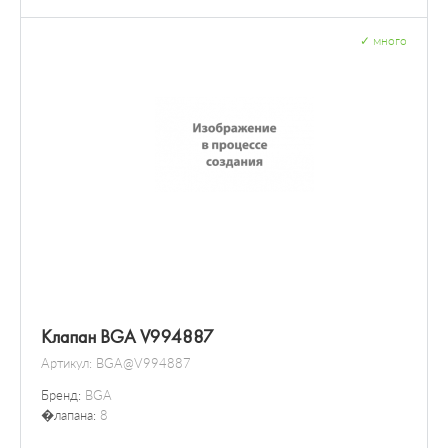
✓
много
Клапан BGA V994887
Артикул:
BGA@V994887
Бренд:
BGA
�лапана:
8