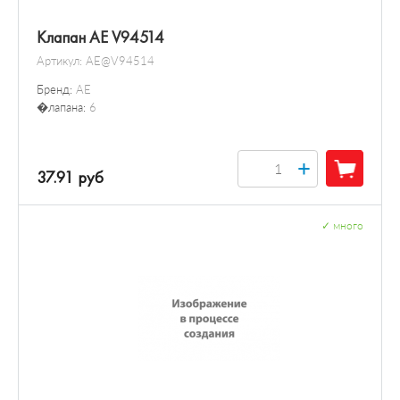
Клапан AE V94514
Артикул:
AE@V94514
Бренд:
AE
�лапана:
6
+
37.91 руб
✓
много