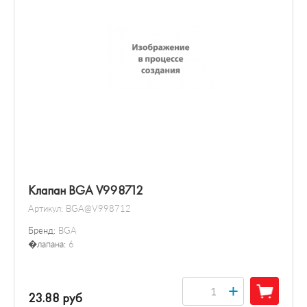
Клапан BGA V998712
Артикул:
BGA@V998712
Бренд:
BGA
�лапана:
6
+
23.88 руб