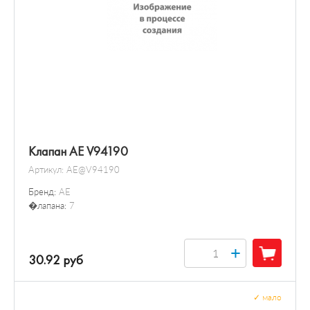
Клапан AE V94190
Артикул:
AE@V94190
Бренд:
AE
�лапана:
7
+
30.92 руб
✓
мало