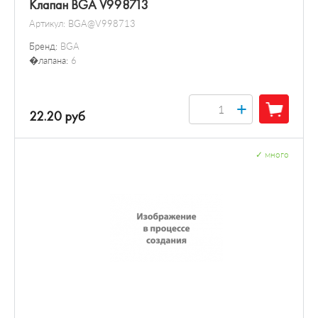
Клапан BGA V998713
Артикул:
BGA@V998713
Бренд:
BGA
�лапана:
6
+
22.20 руб
✓
много