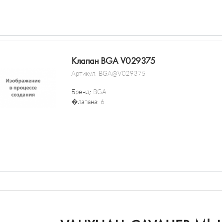
Клапан BGA V029375
Артикул:
BGA@V029375
Бренд:
BGA
�лапана:
6