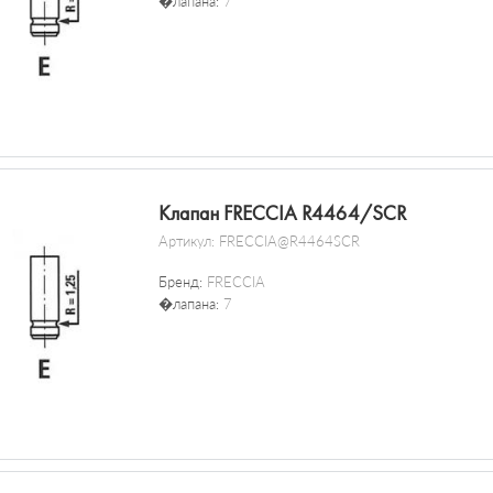
�лапана:
7
Клапан FRECCIA R4464/SCR
Артикул:
FRECCIA@R4464SCR
Бренд:
FRECCIA
�лапана:
7