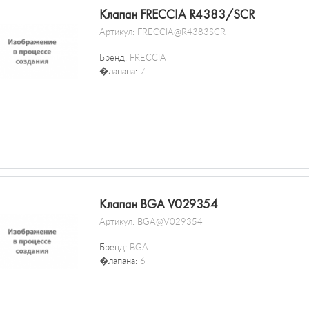
Клапан FRECCIA R4383/SCR
Артикул:
FRECCIA@R4383SCR
Бренд:
FRECCIA
�лапана:
7
Клапан BGA V029354
Артикул:
BGA@V029354
Бренд:
BGA
�лапана:
6