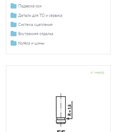
Пружины
Подвеска оси
Колесо / крепление колеса
Детали для ТО и сервиса
Интервал регулировки
Система сцепления
Дополнительные работы
Система управления сцеплением
Внутренняя отделка
Педаль
Ручное / педальное рычажное управление
Колёса и шины
Болты и гайки колеса
✓
много