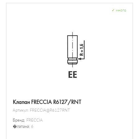
Дисковой шарнир
✓
много
Клапан FRECCIA R6127/RNT
Артикул:
FRECCIA@R6127RNT
Бренд:
FRECCIA
�лапана:
6