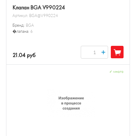
Клапан BGA V990224
Артикул:
BGA@V990224
Бренд:
BGA
�лапана:
6
+
21.04 руб
✓
много