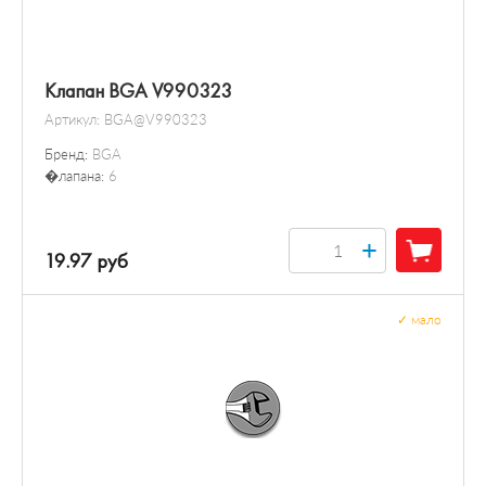
Клапан BGA V990323
Артикул:
BGA@V990323
Бренд:
BGA
�лапана:
6
+
19.97 руб
✓
мало