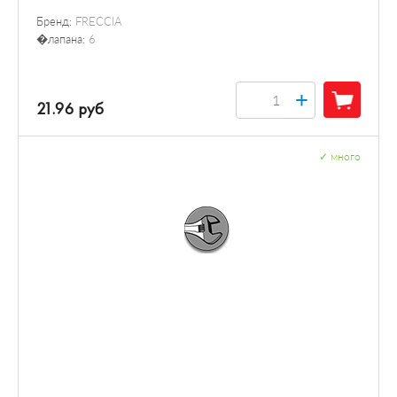
Бренд:
FRECCIA
�лапана:
6
+
21.96 руб
✓
много