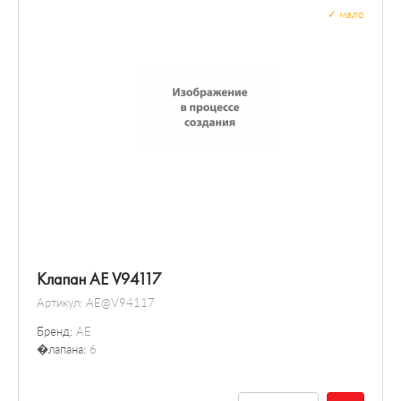
✓
мало
Клапан AE V94117
Артикул:
AE@V94117
Бренд:
AE
�лапана:
6