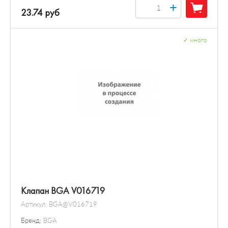
+
23.74 руб
✓
много
Клапан BGA V016719
Артикул:
BGA@V016719
Бренд:
BGA