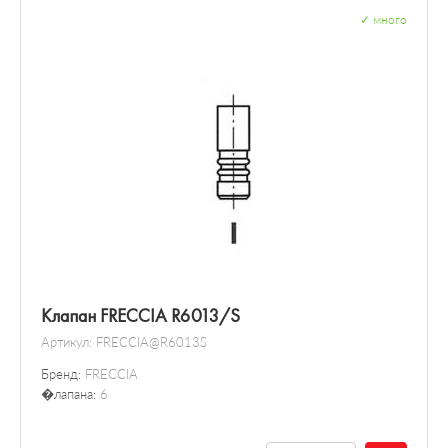
✓
много
Клапан FRECCIA R6013/S
Артикул:
FRECCIA@R6013S
Бренд:
FRECCIA
�лапана:
6