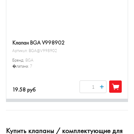
Клапан BGA V998902
Артикул:
BGA@V998902
Бренд:
BGA
�лапана:
7
+
19.58 руб
Купить клапаны / комплектующие для