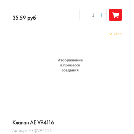
+
35.59 руб
✓
мало
Клапан AE V94116
Артикул:
AE@V94116