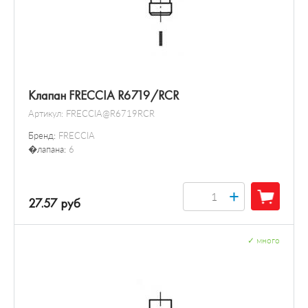
Клапан FRECCIA R6719/RCR
Артикул:
FRECCIA@R6719RCR
Бренд:
FRECCIA
�лапана:
6
+
27.57 руб
✓
много