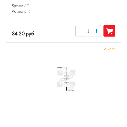
Бренд:
AE
�лапана:
6
+
34.20 руб
✓
мало