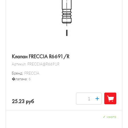
Клапан FRECCIA R6691/R
Артикул:
FRECCIA@R6691R
Бренд:
FRECCIA
�лапана:
6
+
25.23 руб
✓
много