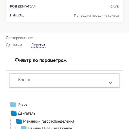
КОД ДВИГАТЕЛЯ
CAYB
ПРИВОД
Привод на передние колеса
Сортировать по:
Дешевые
Дорогие
Фильтр по параметрам
Бренд
Кузов
Дополнительная фара / комплектующие
Двигатель
Противотуманная фара / комплектующие
Система освещения / сигнализация
Механизм газораспределения
Противотуманная фара лампа накаливания
Фара дальнего света / комплектующие
Задний фонарь / комплектующие
Основная фара / комплектующие
Ремень ГРМ / натяжение