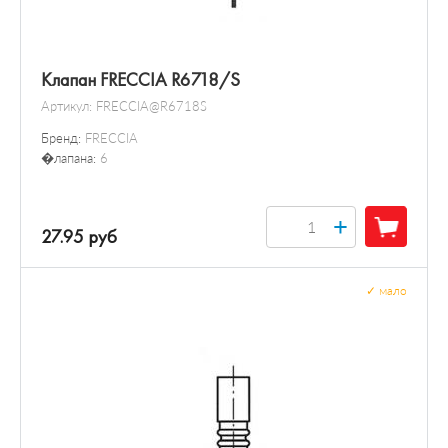
Клапан FRECCIA R6718/S
Артикул:
FRECCIA@R6718S
Бренд:
FRECCIA
�лапана:
6
+
27.95 руб
✓
мало