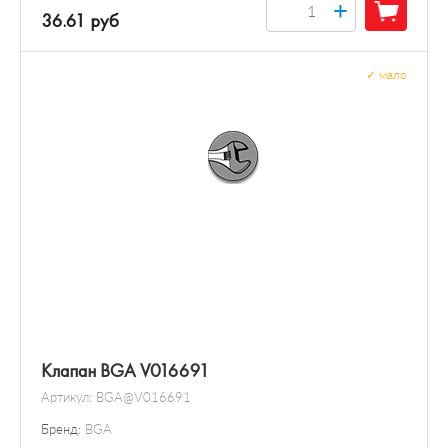
+
36.61 руб
✓
мало
Клапан BGA V016691
Артикул:
BGA@V016691
Бренд:
BGA