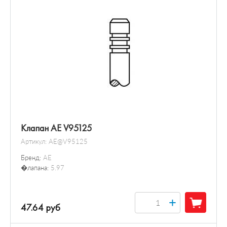
Датчик / зонд
Клапан AE V95125
Артикул:
AE@V95125
Бренд:
AE
�лапана:
5.97
+
47.64 руб