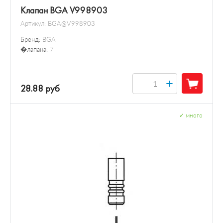
Клапан BGA V998903
Артикул:
BGA@V998903
Бренд:
BGA
�лапана:
7
+
28.88 руб
✓
много