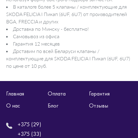
В каталоге более 5 клапаны / комплектующие для
SKODA FELICIA I Пикап (6UF, 6U7) от производителей
BGA, FRECCIA и других
Доставка по Минску - бесплатно!
Самовывоз из офиса
Гарантия 12 месяцев
Доставим по всей Беларуси клапаны /
комплектующие для SKODA FELICIA I Пикап (6UF, 6U7)
по цене от 10 руб.
Главная
Оплата
Гарантия
О нас
Блог
Отзывы
+375 (29)
+375 (33)