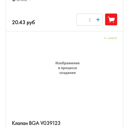
+
20.43 руб
✓
много
Клапан BGA V039123