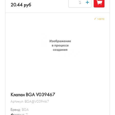
+
20.44 руб
✓
мало
Клапан BGA V039467
Артикул:
BGA@V039467
Бренд:
BGA
�лапана:
7