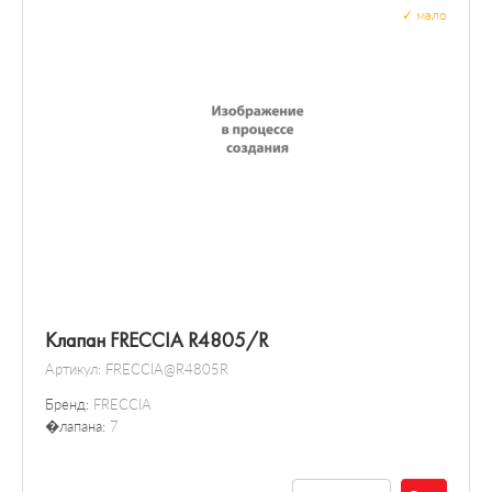
✓
мало
Клапан FRECCIA R4805/R
Артикул:
FRECCIA@R4805R
Бренд:
FRECCIA
�лапана:
7