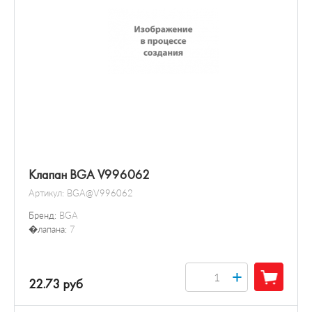
Клапан BGA V996062
Артикул:
BGA@V996062
Бренд:
BGA
�лапана:
7
+
22.73 руб