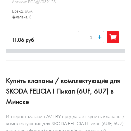
Артикул:
BGA@V039123
Бренд:
BGA
�лапана:
8
+
11.06 руб
Купить клапаны / комплектующие для
SKODA FELICIA I Пикап (6UF, 6U7) в
Минске
Интернет-магазин AVT.BY предлагает купить клапаны /
комплектующие для SKODA FELICIA I Пикап (6UF, 6U7),
используя форму быстрого подбора запчастей.