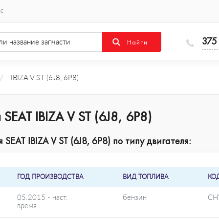
ас
375
/
IBIZA V ST (6J8, 6P8)
EAT IBIZA V ST (6J8, 6P8)
EAT IBIZA V ST (6J8, 6P8) по типу двигателя:
ГОД ПРОИЗВОДСТВА
ВИД ТОПЛИВА
КО
05.2015 - наст.
бензин
CH
время