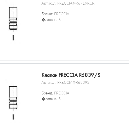
Артикул:
FRECCIA@R6719RCR
Бренд:
FRECCIA
�лапана:
6
Клапан FRECCIA R6839/S
Артикул:
FRECCIA@R6839S
Бренд:
FRECCIA
�лапана:
5