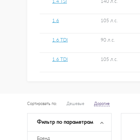
1.4 TSI
140 л.с.
1.6
105 л.с.
1.6 TDI
90 л.с.
1.6 TDI
105 л.с.
Сортировать по:
Дешевые
Дорогие
Фильтр по параметрам
Бренд