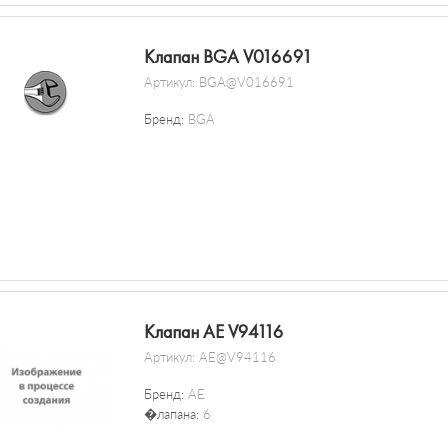
Клапан BGA V016691
Артикул:
BGA@V016691
Бренд:
BGA
Клапан AE V94116
Артикул:
AE@V94116
Бренд:
AE
�лапана:
6