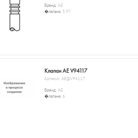
Бренд:
AE
�лапана:
5.97
Клапан AE V94117
Артикул:
AE@V94117
Бренд:
AE
�лапана:
6