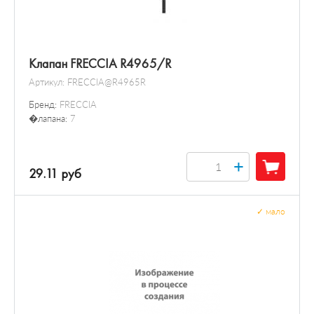
Клапан FRECCIA R4965/R
Артикул:
FRECCIA@R4965R
Бренд:
FRECCIA
�лапана:
7
+
29.11 руб
✓
мало