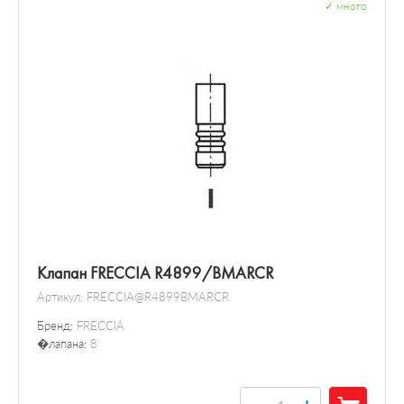
✓
много
Клапан FRECCIA R4899/BMARCR
Артикул:
FRECCIA@R4899BMARCR
Бренд:
FRECCIA
�лапана:
8