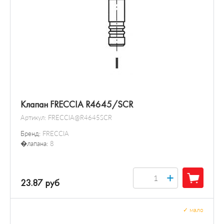
Клапан FRECCIA R4645/SCR
Артикул:
FRECCIA@R4645SCR
Бренд:
FRECCIA
�лапана:
8
+
23.87 руб
✓
мало