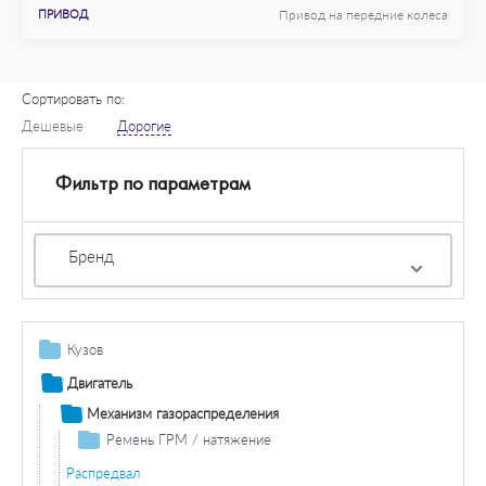
ПРИВОД
Привод на передние колеса
Сортировать по:
Дешевые
Дорогие
Фильтр по параметрам
Бренд
Кузов
Топливный бак / комплектующие
Двигатель
Детали кузова / крыло / буфер
Механизм газораспределения
Колесная ниша
Остекление / зеркала
Ремень ГРМ / натяжение
Боковина
Зеркала
Крышки/капоты/двери/люк крыши/складная крыша
Ремень ГРМ
Распредвал