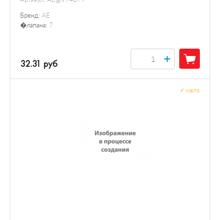
Бренд:
AE
�лапана:
7
+
32.31 руб
✓
мало