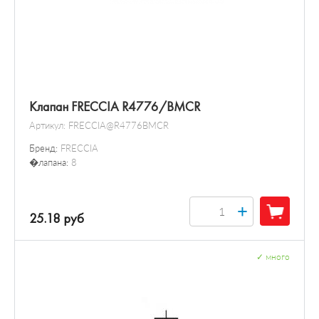
Клапан FRECCIA R4776/BMCR
Артикул:
FRECCIA@R4776BMCR
Бренд:
FRECCIA
�лапана:
8
+
25.18 руб
✓
много