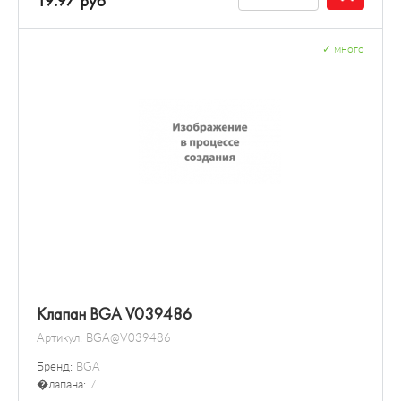
19.97 руб
✓
много
Клапан BGA V039486
Артикул:
BGA@V039486
Бренд:
BGA
�лапана:
7