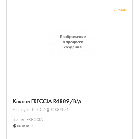
✓
мало
Клапан FRECCIA R4889/BM
Артикул:
FRECCIA@R4889BM
Бренд:
FRECCIA
�лапана:
7