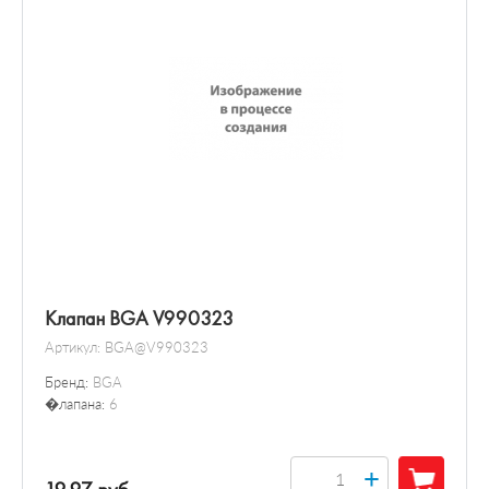
Клапан BGA V990323
Артикул:
BGA@V990323
Бренд:
BGA
�лапана:
6
+