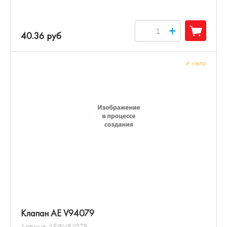
+
40.36 руб
✓
мало
Клапан AE V94079
Артикул:
AE@V94079