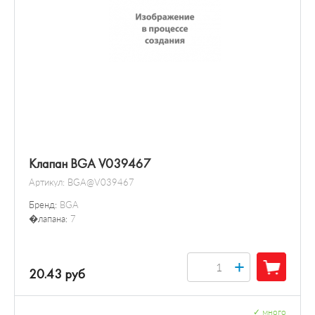
Клапан BGA V039467
Артикул:
BGA@V039467
Бренд:
BGA
�лапана:
7
+
20.43 руб
✓
много