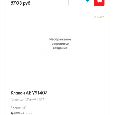
+
57.03 руб
✓
мало
Клапан AE V91407
Артикул:
AE@V91407
Бренд:
AE
�лапана:
7.97