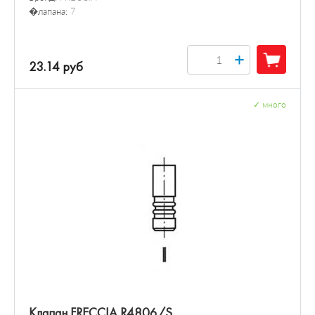
�лапана:
7
+
23.14 руб
✓
много
Клапан FRECCIA R4806/S