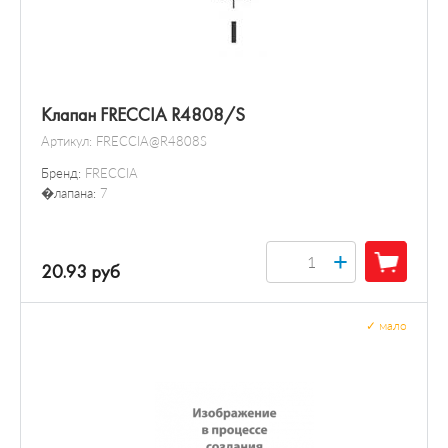
Клапан FRECCIA R4808/S
Артикул:
FRECCIA@R4808S
Бренд:
FRECCIA
�лапана:
7
+
20.93 руб
✓
мало