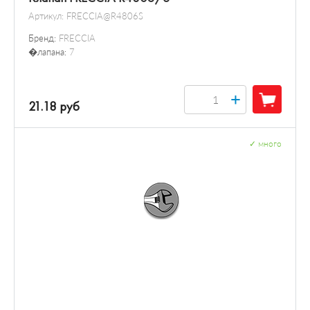
Артикул:
FRECCIA@R4806S
Бренд:
FRECCIA
�лапана:
7
+
21.18 руб
✓
много