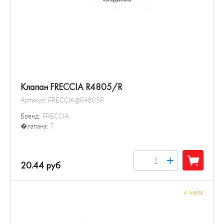
Клапан FRECCIA R4805/R
Артикул:
FRECCIA@R4805R
Бренд:
FRECCIA
�лапана:
7
+
20.44 руб
✓
мало