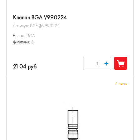
Клапан BGA V990224
Артикул:
BGA@V990224
Бренд:
BGA
�лапана:
6
+
21.04 руб
✓
мало