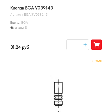
Клапан BGA V039143
Артикул:
BGA@V039143
Бренд:
BGA
�лапана:
8
+
31.24 руб
✓
мало