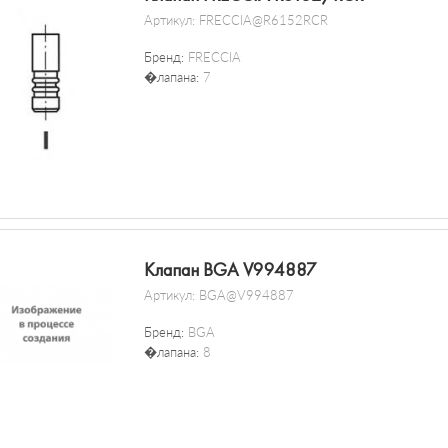
Артикул:
FRECCIA@R6152RCR
Бренд:
FRECCIA
�лапана:
7
Клапан BGA V994887
Артикул:
BGA@V994887
Бренд:
BGA
�лапана:
8