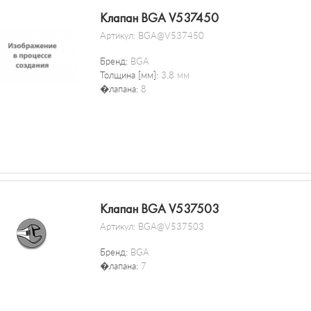
Клапан BGA V537450
Артикул:
BGA@V537450
Бренд:
BGA
Толщина [мм]:
3.8 мм
�лапана:
8
Клапан BGA V537503
Артикул:
BGA@V537503
Бренд:
BGA
�лапана:
7