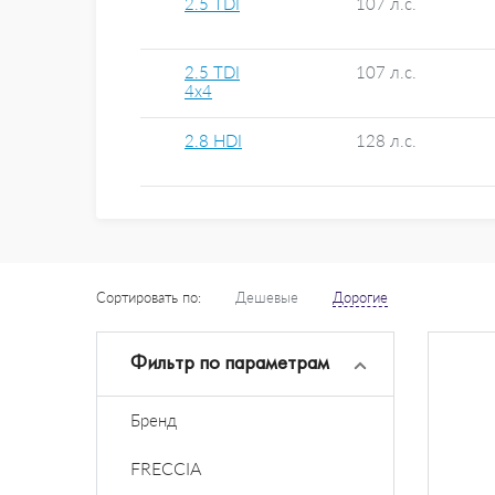
2.5 TDI
107 л.с.
2.5 TDI
107 л.с.
4x4
2.8 HDI
128 л.с.
Сортировать по:
Дешевые
Дорогие
Фильтр по параметрам
Бренд
FRECCIA