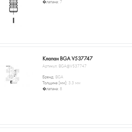
�лапана:
7
Клапан BGA V537747
Артикул:
BGA@V537747
Бренд:
BGA
Толщина [мм]:
3.3 мм
�лапана:
8