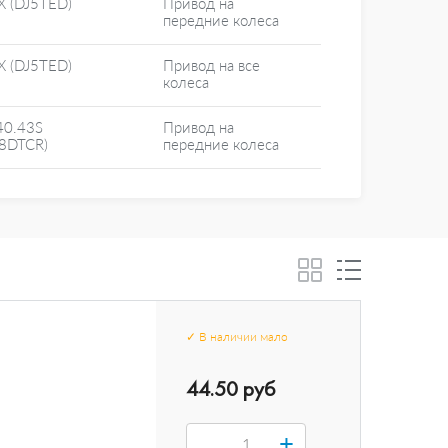
X (DJ5TED)
Привод на
передние колеса
X (DJ5TED)
Привод на все
колеса
40.43S
Привод на
28DTCR)
передние колеса
✓
В наличии
мало
44.50 руб
+