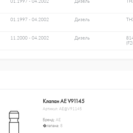
01.1997 - 04.2002
Дизель
TH
01.1997 - 04.2002
Дизель
TH
11.2000 - 04.2002
Дизель
81
(F
Клапан AE V91145
Артикул:
AE@V91145
Бренд:
AE
�лапана:
8