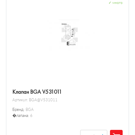
✓
много
Клапан BGA V531011
Артикул:
BGA@V531011
Бренд:
BGA
�лапана:
6