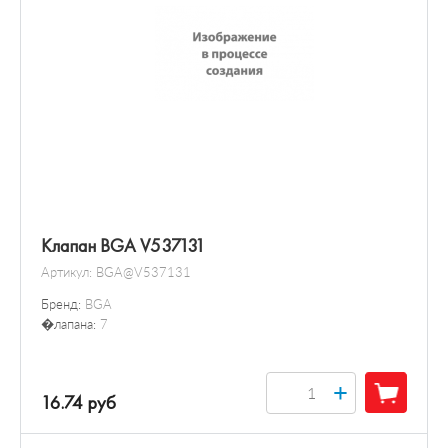
Клапан BGA V537131
Артикул:
BGA@V537131
Бренд:
BGA
�лапана:
7
+
16.74 руб