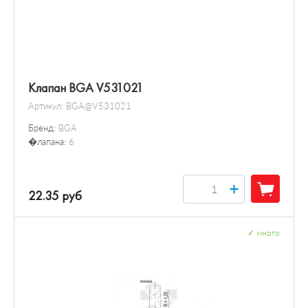
Клапан BGA V531021
Артикул:
BGA@V531021
Бренд:
BGA
�лапана:
6
+
22.35 руб
✓
много