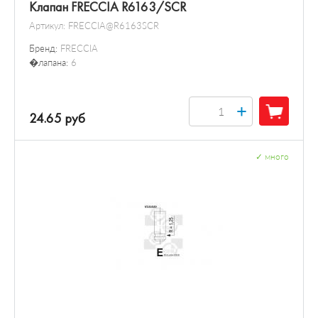
Клапан FRECCIA R6163/SCR
Артикул:
FRECCIA@R6163SCR
Бренд:
FRECCIA
�лапана:
6
+
24.65 руб
✓
много