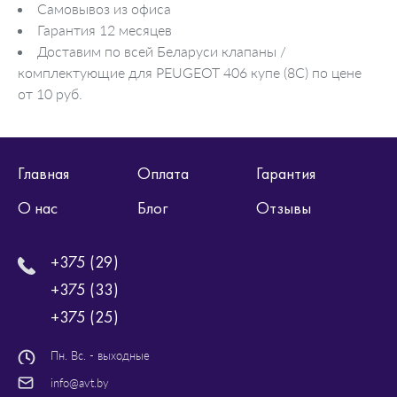
Самовывоз из офиса
Гарантия 12 месяцев
Доставим по всей Беларуси клапаны /
комплектующие для PEUGEOT 406 купе (8C) по цене
от 10 руб.
Главная
Оплата
Гарантия
О нас
Блог
Отзывы
+375 (29)
+375 (33)
+375 (25)
Пн. Вс. - выходные
info@avt.by