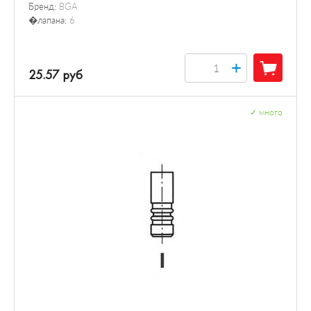
Бренд:
BGA
�лапана:
6
+
25.57 руб
✓
много