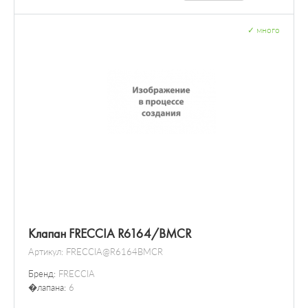
✓
много
Клапан FRECCIA R6164/BMCR
Артикул:
FRECCIA@R6164BMCR
Бренд:
FRECCIA
�лапана:
6