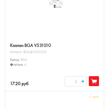
Клапан BGA V531010
Артикул:
BGA@V531010
Бренд:
BGA
�лапана:
6
+
17.20 руб
✓
мало