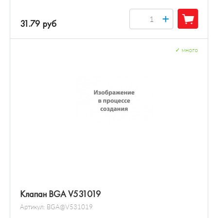
+
31.79 руб
✓
много
Клапан BGA V531019
Артикул:
BGA@V531019