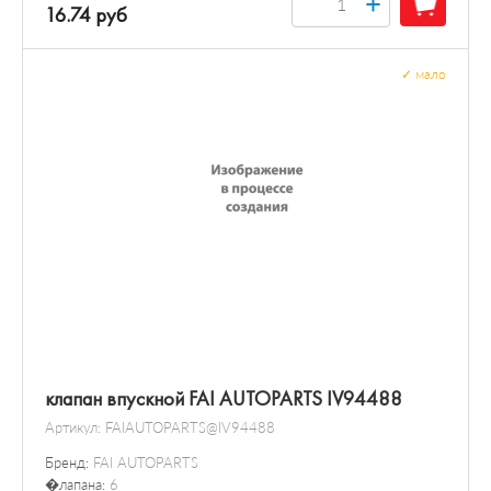
+
16.74 руб
✓
мало
клапан впускной FAI AUTOPARTS IV94488
Артикул:
FAIAUTOPARTS@IV94488
Бренд:
FAI AUTOPARTS
�лапана:
6