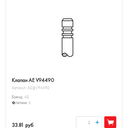
Клапан AE V94490
Артикул:
AE@V94490
Бренд:
AE
�лапана:
6
+
33.81 руб