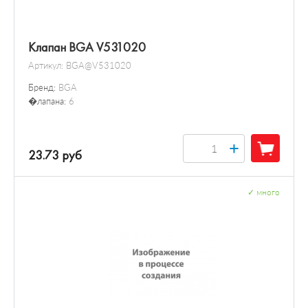
Клапан BGA V531020
Артикул:
BGA@V531020
Бренд:
BGA
�лапана:
6
+
23.73 руб
✓
много