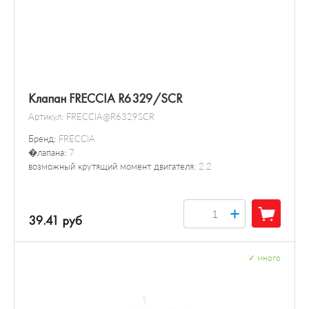
Клапан FRECCIA R6329/SCR
Артикул:
FRECCIA@R6329SCR
Бренд:
FRECCIA
�лапана:
7
возможный крутящий момент двигателя:
2.2
+
39.41 руб
✓
много