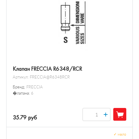
Клапан FRECCIA R6348/RCR
Артикул:
FRECCIA@R6348RCR
Бренд:
FRECCIA
�лапана:
6
+
35.79 руб
✓
мало