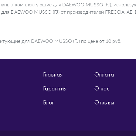
апаны / комплектующие для DAEWOO MUSSO (FJ), используя
е для DAEWOO MUSSO (FJ) от производителей FRECCIA, AE, 
ектующие для DAEWOO MUSSO (FJ) по цене от 10 руб.
Главная
Оплата
Гарантия
О нас
Блог
Отзывы