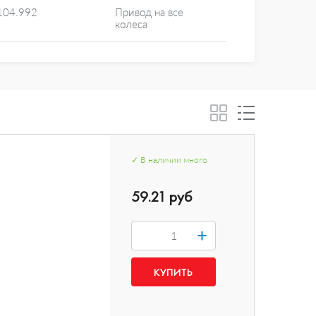
104.992
Привод на все
колеса
✓
В наличии
много
59.21 руб
+