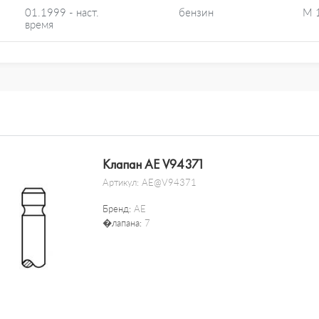
01.1999 - наст.
бензин
M 
время
Клапан AE V94371
Артикул:
AE@V94371
Бренд:
AE
�лапана:
7