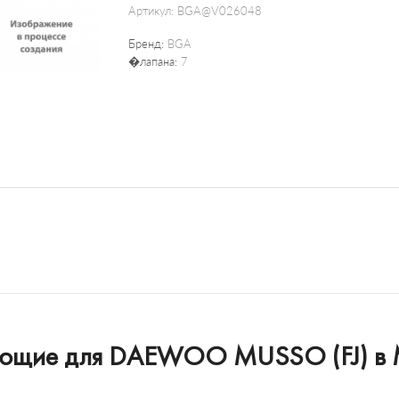
Артикул:
BGA@V026048
Бренд:
BGA
�лапана:
7
тующие для DAEWOO MUSSO (FJ) в 