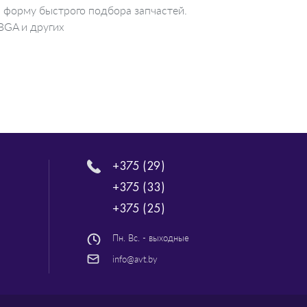
 форму быстрого подбора запчастей.
BGA и других
+375 (29)
+375 (33)
+375 (25)
Пн. Вс. - выходные
info@avt.by