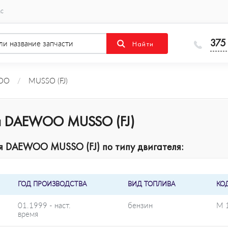
ас
375
OO
/
MUSSO (FJ)
ля DAEWOO MUSSO (FJ)
 DAEWOO MUSSO (FJ) по типу двигателя:
ГОД ПРОИЗВОДСТВА
ВИД ТОПЛИВА
КО
01.1999 - наст.
бензин
M 
время