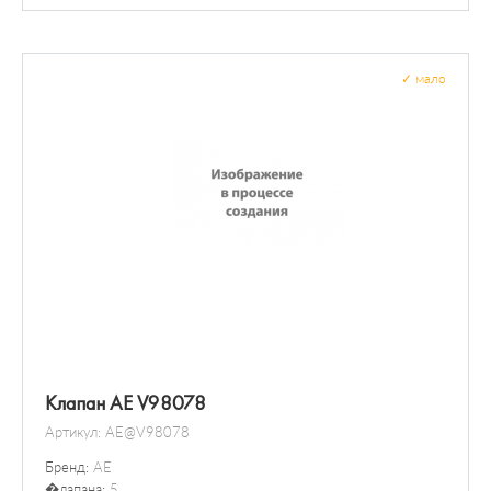
Болты и гайки колеса
✓
мало
Клапан AE V98078
Артикул:
AE@V98078
Бренд:
AE
�лапана:
5