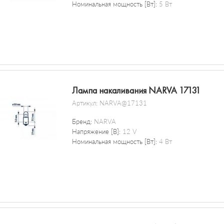
Номинальная мощность [Вт]:
5 Вт
Лампа накаливания NARVA 17131
Артикул:
NARVA@17131
Бренд:
NARVA
Напряжение [В]:
12 V
Номинальная мощность [Вт]:
4 Вт