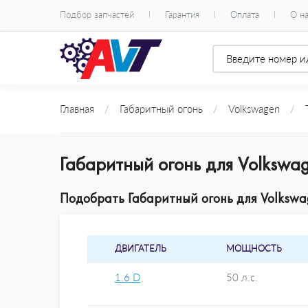
Подбор запчастей
Гарантия
Оплата
О н
Главная
/
Габаритный огонь
/
Volkswagen
/
T
Габаритный огонь для Volkswa
Подобрать Габаритный огонь для Volkswa
ДВИГАТЕЛЬ
МОЩНОСТЬ
1.6 D
50 л.с.