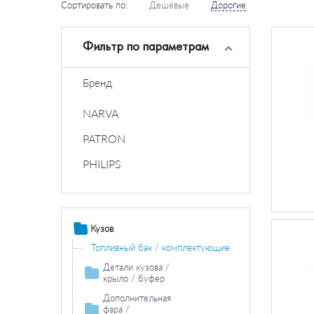
Сортировать по:
Дешевые
Дорогие
Фильтр по параметрам
Бренд
NARVA
PATRON
PHILIPS
Кузов
Топливный бак / комплектующие
Детали кузова /
крыло / буфер
Колесная ниша
Дополнительная
фара /
Боковина