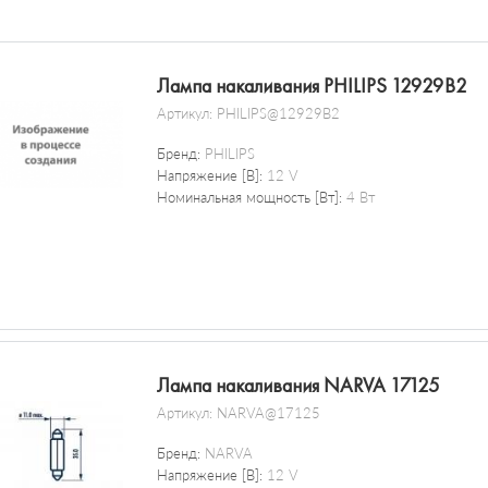
Лампа накаливания PHILIPS 12929B2
Артикул:
PHILIPS@12929B2
Бренд:
PHILIPS
Напряжение [В]:
12 V
Номинальная мощность [Вт]:
4 Вт
Лампа накаливания NARVA 17125
Артикул:
NARVA@17125
Бренд:
NARVA
Напряжение [В]:
12 V