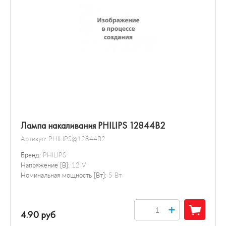
Лампа накаливания PHILIPS 12844B2
Артикул:
PHILIPS@12844B2
Бренд:
PHILIPS
Напряжение [В]:
12 V
Номинальная мощность [Вт]:
5 Вт
+
4.90 руб