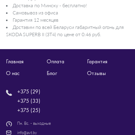
Доставка по Минску - бесплатно!
Самовывоз из офиса
Гарантия 12 месяцев
Доставим по всей Беларуси габаритный огонь для
SKODA SUPERB II (3T4) по цене от 0.46 руб.
Главная
Оплата
Гарантия
О нас
Блог
Отзывы
+375 (29)
+375 (33)
+375 (25)
Пн. Вс. - выходные
info@avt.by