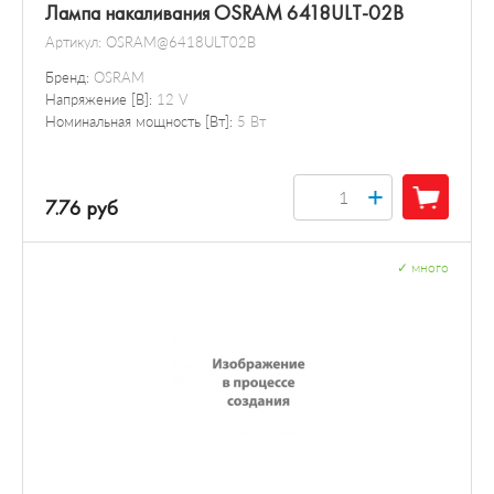
Лампа накаливания OSRAM 6418ULT-02B
Артикул:
OSRAM@6418ULT02B
Бренд:
OSRAM
Напряжение [В]:
12 V
Номинальная мощность [Вт]:
5 Вт
+
7.76 руб
✓
много