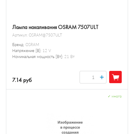
Лампа накаливания OSRAM 7507ULT
Артикул:
OSRAM@7507ULT
Бренд:
OSRAM
Напряжение [В]:
12 V
Номинальная мощность [Вт]:
21 Вт
+
7.14 руб
✓
много