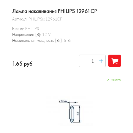
Лампа накаливания PHILIPS 12961CP
Артикул:
PHILIPS@12961CP
Бренд:
PHILIPS
Напряжение [В]:
12 V
Номинальная мощность [Вт]:
5 Вт
+
1.65 руб
✓
много