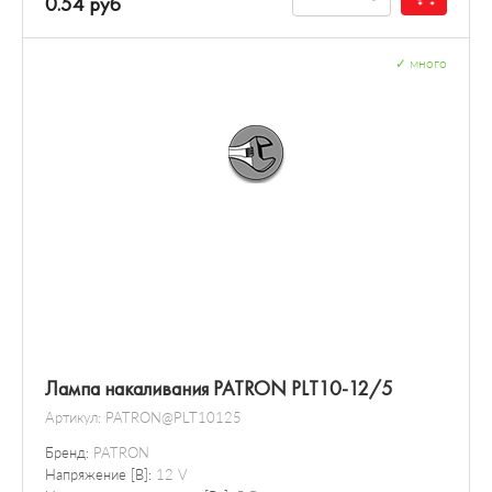
0.54 руб
✓
много
Лампа накаливания PATRON PLT10-12/5
Артикул:
PATRON@PLT10125
Бренд:
PATRON
Напряжение [В]:
12 V