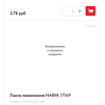
+
3.78 руб
✓
много
Лампа накаливания NARVA 17169
Артикул:
NARVA@17169