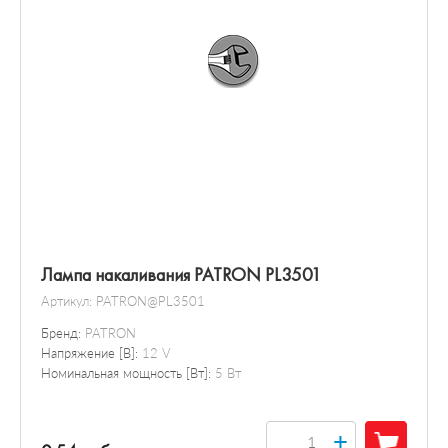
Лампа накаливания PATRON PL3501
Артикул:
PATRON@PL3501
Бренд:
PATRON
Напряжение [В]:
12 V
Номинальная мощность [Вт]:
5 Вт
+