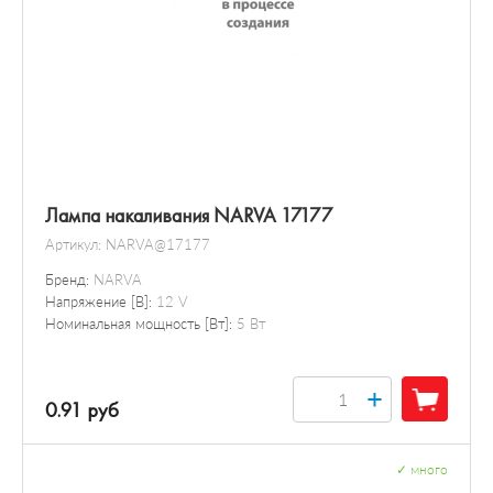
Лампа накаливания NARVA 17177
Артикул:
NARVA@17177
Бренд:
NARVA
Напряжение [В]:
12 V
Номинальная мощность [Вт]:
5 Вт
+
0.91 руб
✓
много