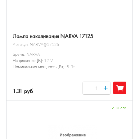
Лампа накаливания NARVA 17125
Артикул:
NARVA@17125
Бренд:
NARVA
Напряжение [В]:
12 V
Номинальная мощность [Вт]:
5 Вт
+
1.31 руб
✓
много