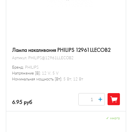
Лампа накаливания PHILIPS 12961LLECOB2
Артикул:
PHILIPS@12961LLECOB2
Бренд:
PHILIPS
Напряжение [В]:
12 V; 5 V
Номинальная мощность [Вт]:
5 Вт; 12 Вт
+
6.95 руб
✓
много