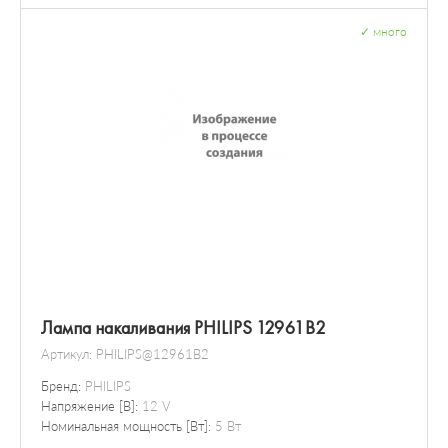
✓
много
Лампа накаливания PHILIPS 12961B2
Артикул:
PHILIPS@12961B2
Бренд:
PHILIPS
Напряжение [В]:
12 V
Номинальная мощность [Вт]:
5 Вт