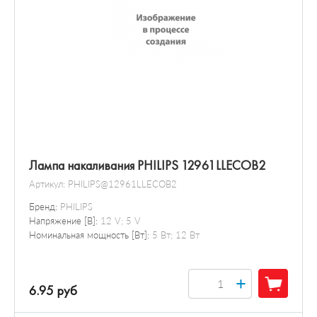
Лампа накаливания PHILIPS 12961LLECOB2
Артикул:
PHILIPS@12961LLECOB2
Бренд:
PHILIPS
Напряжение [В]:
12 V; 5 V
Номинальная мощность [Вт]:
5 Вт; 12 Вт
+
6.95 руб