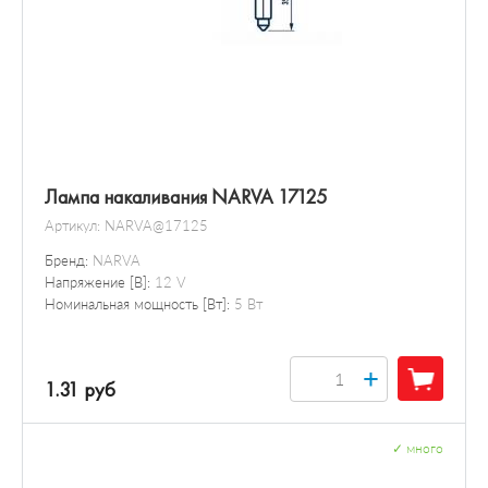
Лампа накаливания NARVA 17125
Артикул:
NARVA@17125
Бренд:
NARVA
Напряжение [В]:
12 V
Номинальная мощность [Вт]:
5 Вт
+
1.31 руб
✓
много