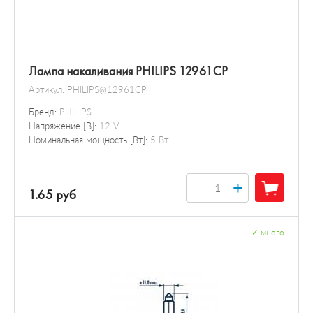
Лампа накаливания PHILIPS 12961CP
Артикул:
PHILIPS@12961CP
Бренд:
PHILIPS
Напряжение [В]:
12 V
Номинальная мощность [Вт]:
5 Вт
+
1.65 руб
✓
много