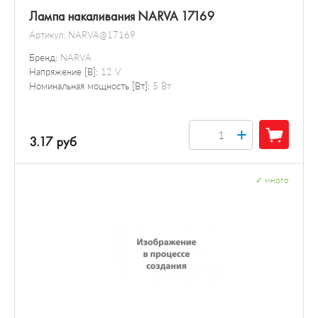
Лампа накаливания NARVA 17169
Артикул:
NARVA@17169
Бренд:
NARVA
Напряжение [В]:
12 V
Номинальная мощность [Вт]:
5 Вт
+
3.17 руб
✓
много