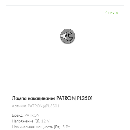
✓
много
Лампа накаливания PATRON PL3501
Артикул:
PATRON@PL3501
Бренд:
PATRON
Напряжение [В]:
12 V
Номинальная мощность [Вт]:
5 Вт