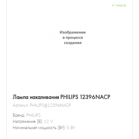
✓
много
Лампа накаливания PHILIPS 12396NACP
Артикул:
PHILIPS@12396NACP
Бренд:
PHILIPS
Напряжение [В]:
12 V
Номинальная мощность [Вт]:
5 Вт