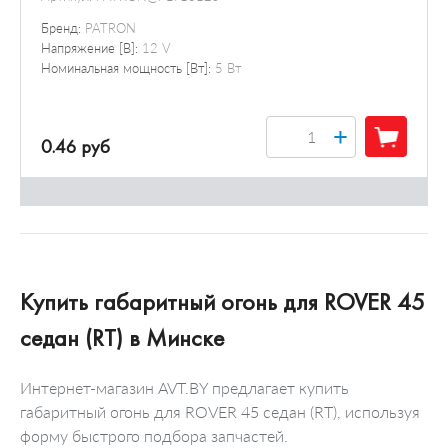
Бренд:
PATRON
Напряжение [В]:
12 V
Номинальная мощность [Вт]:
5 Вт
+
0.46 руб
Купить габаритный огонь для ROVER 45
седан (RT) в Минске
Интернет-магазин AVT.BY предлагает купить
габаритный огонь для ROVER 45 седан (RT), используя
форму быстрого подбора запчастей.