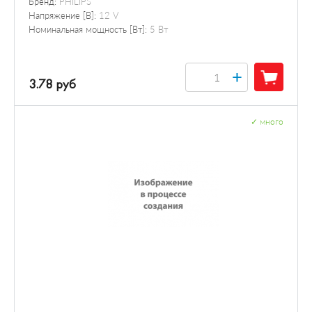
Бренд:
PHILIPS
Напряжение [В]:
12 V
Номинальная мощность [Вт]:
5 Вт
+
3.78 руб
✓
много