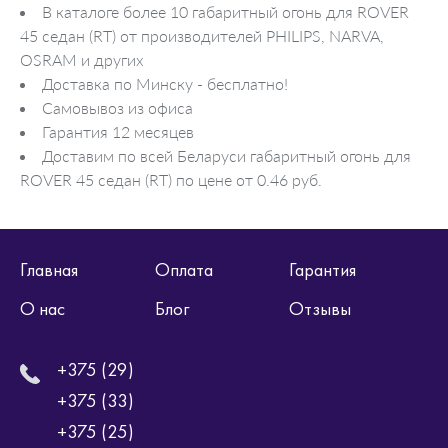
В каталоге более 10 габаритный огонь для ROVER
45 седан (RT) от производителей PHILIPS, NARVA,
OSRAM и других
Доставка по Минску - бесплатно!
Самовывоз из офиса
Гарантия 12 месяцев
Доставим по всей Беларуси габаритный огонь для
ROVER 45 седан (RT) по цене от 0.46 руб.
Главная
Оплата
Гарантия
О нас
Блог
Отзывы
+375 (29)
+375 (33)
+375 (25)