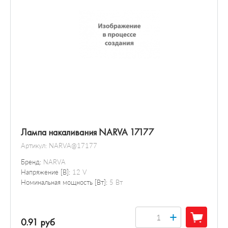
Лампа накаливания NARVA 17177
Артикул:
NARVA@17177
Бренд:
NARVA
Напряжение [В]:
12 V
Номинальная мощность [Вт]:
5 Вт
+
0.91 руб