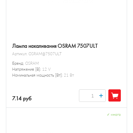
Лампа накаливания OSRAM 7507ULT
Артикул:
OSRAM@7507ULT
Бренд:
OSRAM
Напряжение [В]:
12 V
Номинальная мощность [Вт]:
21 Вт
+
7.14 руб
✓
много