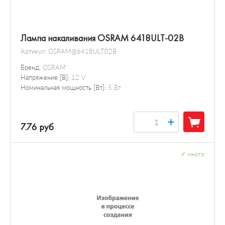
Лампа накаливания OSRAM 6418ULT-02B
Артикул:
OSRAM@6418ULT02B
Бренд:
OSRAM
Напряжение [В]:
12 V
Номинальная мощность [Вт]:
5 Вт
+
7.76 руб
✓
много